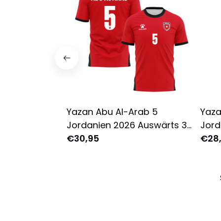
Yazan Abu Al-Arab 5
Yaza
Jordanien 2026 Auswärts 3D
Jord
Vollbedrucktes T-Shirt Unisex
€30,95
3D V
€28
- Rot
Wei