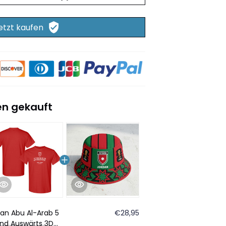
etzt kaufen
n gekauft
an Abu Al-Arab 5
€28,95
nd Auswärts 3D