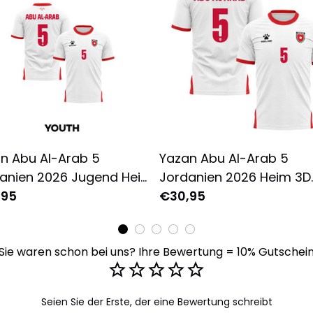
n Abu Al-Arab 5
Yazan Abu Al-Arab 5
anien 2026 Jugend Heim
Jordanien 2026 Heim 3D
ollbedrucktes T-Shirt -
,95
Vollbedrucktes T-Shirt U
€30,95
ß
- Weiß
Sie waren schon bei uns? Ihre Bewertung = 10% Gutschei
Seien Sie der Erste, der eine Bewertung schreibt