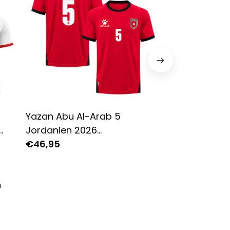
Yazan Abu Al-Arab 5
Yazan Al-Naim
Jordanien 2026
2026 Jugend 
nisex
Auswärtstrikot - Rot, Herren
€46,95
Vollbedrucktes
€28,95
n