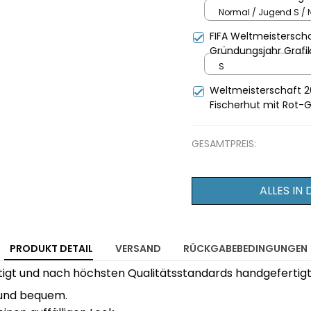
Vollbedrucktes T-Shir
Normal / Jugend S / 
FIFA Weltmeistersch
Gründungsjahr Grafik
S
Weltmeisterschaft 2
Fischerhut mit Rot-G
GESAMTPREIS:
ALLES IN
PRODUKT DETAIL
VERSAND
RÜCKGABEBEDINGUNGEN
ertigt und nach höchsten Qualitätsstandards handgefertigt
 und bequem.