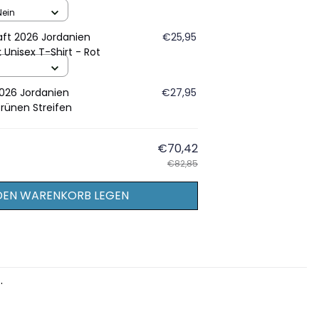
t - Rot
Nein
aft 2026 Jordanien
€25,95
 Unisex T-Shirt - Rot
026 Jordanien
€27,95
rünen Streifen
€70,42
€82,85
 DEN WARENKORB LEGEN
.