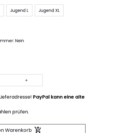
Jugend L
Jugend XL
ummer: Nein
 Lieferadresse!
PayPal kann eine alte
hlen prüfen.
den Warenkorb