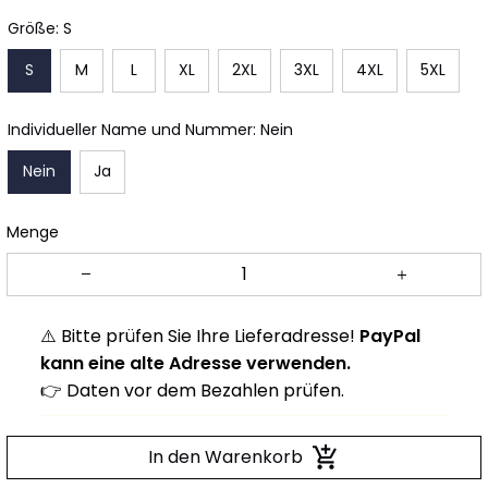
Größe: S
S
M
L
XL
2XL
3XL
4XL
5XL
Individueller Name und Nummer: Nein
Nein
Ja
Menge
⚠️ Bitte prüfen Sie Ihre Lieferadresse!
PayPal
kann eine alte Adresse verwenden.
👉 Daten vor dem Bezahlen prüfen.
In den Warenkorb