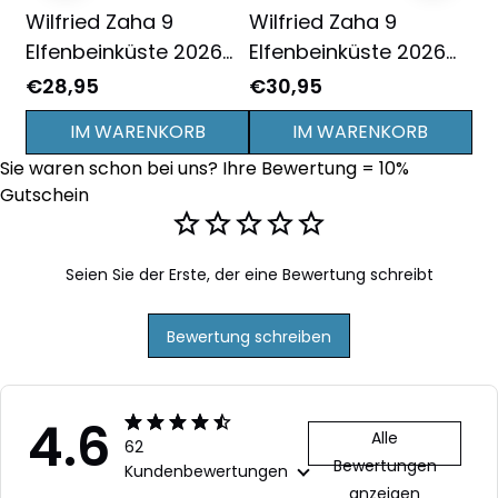
Wilfried Zaha 9
Wilfried Zaha 9
Wi
Elfenbeinküste 2026
Elfenbeinküste 2026
El
Jugend Heim 3D
Auswärts 3D
Ju
€28,95
€30,95
€2
Vollbedrucktes T-Shirt
Vollbedrucktes T-Shirt
Vo
IM WARENKORB
IM WARENKORB
- Orange
Unisex - Weiß
- 
Sie waren schon bei uns? Ihre Bewertung = 10% 
Gutschein
Seien Sie der Erste, der eine Bewertung schreibt
Bewertung schreiben
4.6
Alle
62
Bewertungen
Kundenbewertungen
anzeigen