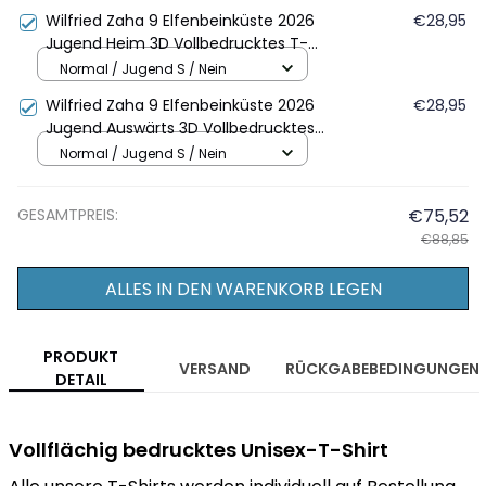
Orange
Wilfried Zaha 9 Elfenbeinküste 2026
€28,95
Jugend Heim 3D Vollbedrucktes T-
Shirt - Orange
Normal / Jugend S / Nein
Wilfried Zaha 9 Elfenbeinküste 2026
€28,95
Jugend Auswärts 3D Vollbedrucktes
T-Shirt - Weiß
Normal / Jugend S / Nein
GESAMTPREIS:
€75,52
€88,85
ALLES IN DEN WARENKORB LEGEN
PRODUKT
VERSAND
RÜCKGABEBEDINGUNGEN
DETAIL
Vollflächig bedrucktes Unisex-T-Shirt