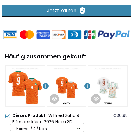
Jetzt kaufen
Häufig zusammen gekauft
Dieses Produkt:
Wilfried Zaha 9
€30,95
Elfenbeinküste 2026 Heim 3D
Vollbedrucktes T-Shirt Unisex -
Normal / S / Nein