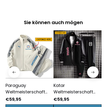
Sie können auch mögen
Paraguay
Katar
Sc
Weltmeisterschaft
Weltmeisterschaft
We
2026
2026
20
€59,95
€59,95
€5
Sportbekleidungsset –
Sportbekleidungsset –
Sp