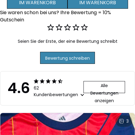
IM WARENKORB
IM WARENKORB
Jacke und Hose -
Jacke und Hose -
Ja
Sie waren schon bei uns? Ihre Bewertung = 10% 
Personalisierter Name
Personalisierter Name
Pe
Gutschein
- Schwarz
- 
Seien Sie der Erste, der eine Bewertung schreibt
Bewertung schreiben
4.6
Alle
62
Bewertungen
Kundenbewertungen
anzeigen
3