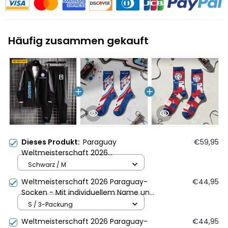
Häufig zusammen gekauft
Dieses Produkt:
Paraguay
€59,95
Weltmeisterschaft 2026
Sportbekleidungsset – Jacke und
Schwarz / M
Hose - Personalisierter Name -
Weltmeisterschaft 2026 Paraguay-
€44,95
Schwarz
Socken - Mit individuellem Name und
APF-Paraguay-Fußballwappen
S / 3-Packung
Weltmeisterschaft 2026 Paraguay-
€44,95