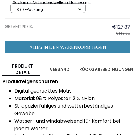
Socken - Mit individuellem Name und
Teamfarben
S / 3-Packung
GESAMTPREIS:
€127,37
€149,85
ALLES IN DEN WARENKORB LEGEN
PRODUKT
VERSAND
RÜCKGABEBEDINGUNGEN
DETAIL
Produkteigenschaften
Digital gedrucktes Motiv
Material: 98 % Polyester, 2 % Nylon
Strapazierfähiges und wetterbeständiges
Gewebe
Wasser- und windabweisend für Komfort bei
jedem Wetter