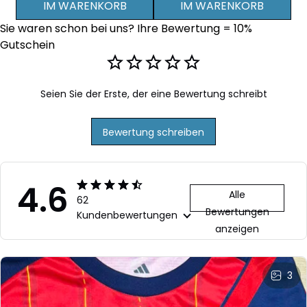
IM WARENKORB
IM WARENKORB
Jacke und Hose -
Jacke und Hose -
Ja
Sie waren schon bei uns? Ihre Bewertung = 10% 
Personalisierter Name
Personalisierter Name
Pe
Gutschein
- Schwarz
- 
Seien Sie der Erste, der eine Bewertung schreibt
Bewertung schreiben
4.6
Alle
62
Bewertungen
Kundenbewertungen
anzeigen
3