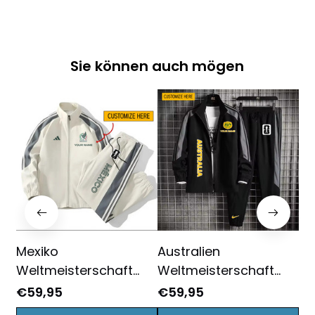
Sie können auch mögen
Mexiko
Australien
Sü
Weltmeisterschaft
Weltmeisterschaft
We
2026
2026
20
€59,95
€59,95
€5
Sportbekleidungsset –
Sportbekleidungsset –
Sp