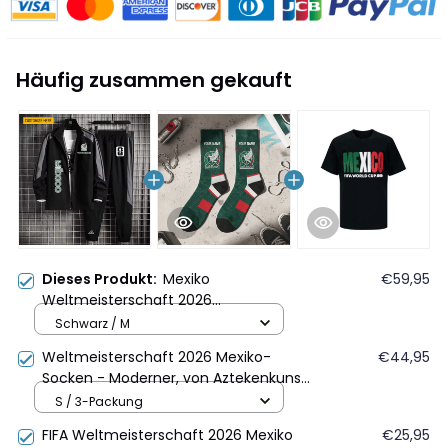
Häufig zusammen gekauft
Dieses Produkt:
Mexiko
€59,95
Weltmeisterschaft 2026
Sportbekleidungsset – Jacke und
Schwarz / M
Hose - Personalisierter Name -
Weltmeisterschaft 2026 Mexiko-
€44,95
Schwarz
Socken - Moderner, von Aztekenkunst
inspirierter personalisierter Stil
S / 3-Packung
FIFA Weltmeisterschaft 2026 Mexiko
€25,95