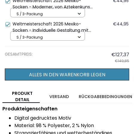
Weltmeisterschaft 2026 Mexiko-
€44,95
Socken - Moderner, von Aztekenkunst
inspirierter personalisierter Stil
S / 3-Packung
Weltmeisterschaft 2026 Mexiko-
€44,95
Socken - Individuelle Gestaltung mit
Adlerwappen und geometrischem
S / 3-Packung
Muster
GESAMTPREIS:
€127,37
€149,85
ALLES IN DEN WARENKORB LEGEN
PRODUKT
VERSAND
RÜCKGABEBEDINGUNGEN
DETAIL
Produkteigenschaften
Digital gedrucktes Motiv
Material: 98 % Polyester, 2 % Nylon
Strapazierfähiges und wetterbeständiges