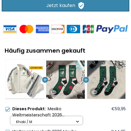
Jetzt kaufen
Häufig zusammen gekauft
Dieses Produkt:
Mexiko
€59,95
Weltmeisterschaft 2026
Sportbekleidungsset – Jacke und
Khaki / M
Hose - Personalisierter Name