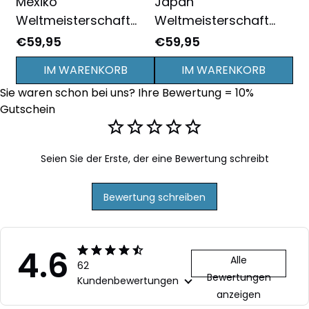
Mexiko
Japan
Ma
Weltmeisterschaft
Weltmeisterschaft
We
2026
2026
20
€59,95
€59,95
€5
Sportbekleidungsset –
Sportbekleidungsset –
Sp
IM WARENKORB
IM WARENKORB
Jacke und Hose -
Jacke und Hose -
Ja
Sie waren schon bei uns? Ihre Bewertung = 10% 
Personalisierter Name
Personalisierter Name
Pe
Gutschein
- Schwarz
Seien Sie der Erste, der eine Bewertung schreibt
Bewertung schreiben
4.6
Alle
62
Bewertungen
Kundenbewertungen
anzeigen