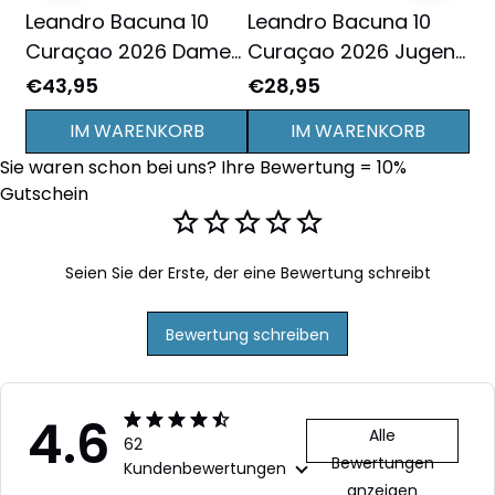
Leandro Bacuna 10
Leandro Bacuna 10
Le
Curaçao 2026 Damen
Curaçao 2026 Jugend
Cu
Heim Cropped Trikot
Heim 3D-T-Shirt
He
€43,95
€28,95
€2
Vollständig Bedruckt -
Vollständig Bedruckt -
Vo
IM WARENKORB
IM WARENKORB
Blau
Blau
Bl
Sie waren schon bei uns? Ihre Bewertung = 10% 
Gutschein
Seien Sie der Erste, der eine Bewertung schreibt
Bewertung schreiben
4.6
Alle
62
Bewertungen
Kundenbewertungen
anzeigen