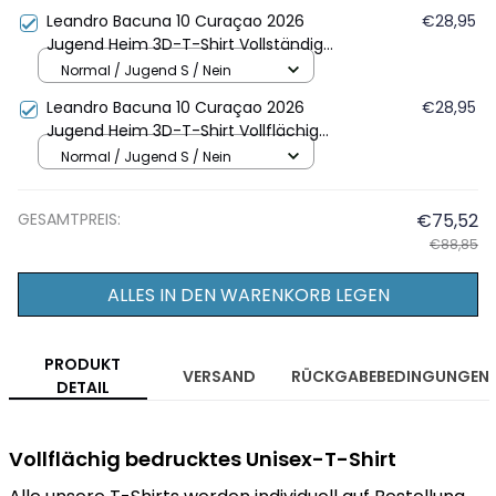
Leandro Bacuna 10 Curaçao 2026
€28,95
Jugend Heim 3D-T-Shirt Vollständig
Bedruckt - Blau
Normal / Jugend S / Nein
Leandro Bacuna 10 Curaçao 2026
€28,95
Jugend Heim 3D-T-Shirt Vollflächig
Bedruckt – Blau
Normal / Jugend S / Nein
GESAMTPREIS:
€75,52
€88,85
ALLES IN DEN WARENKORB LEGEN
PRODUKT
VERSAND
RÜCKGABEBEDINGUNGEN
DETAIL
Vollflächig bedrucktes Unisex-T-Shirt