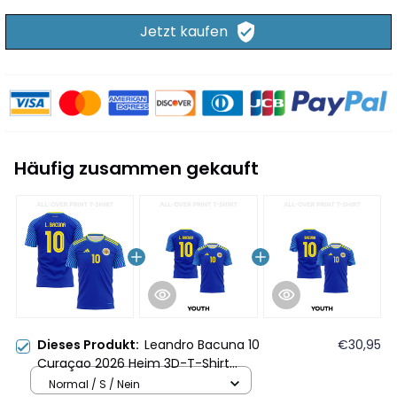
Jetzt kaufen
Häufig zusammen gekauft
Dieses Produkt:
Leandro Bacuna 10
€30,95
Curaçao 2026 Heim 3D-T-Shirt
Vollständig Bedruckt - Blau
Normal / S / Nein