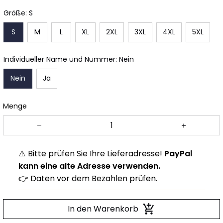
Größe: S
S
M
L
XL
2XL
3XL
4XL
5XL
Individueller Name und Nummer: Nein
Nein
Ja
Menge
⚠️ Bitte prüfen Sie Ihre Lieferadresse!
PayPal
kann eine alte Adresse verwenden.
👉 Daten vor dem Bezahlen prüfen.
In den Warenkorb