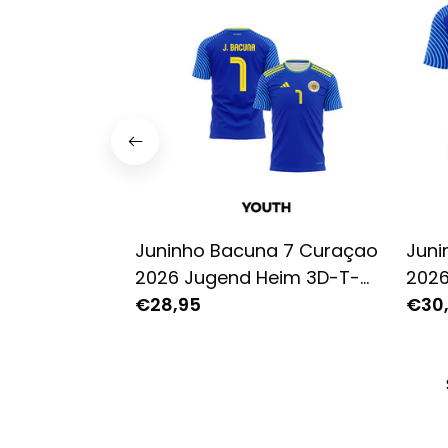
Juninho Bacuna 7 Curaçao
Juni
2026 Jugend Heim 3D-T-
2026
Shirt Vollständig Bedruckt -
€28,95
Voll
€30
Blau