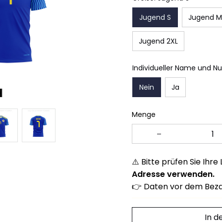
Jugend S
Jugend M
Jugend 2XL
Individueller Name und N
Nein
Ja
Menge
⚠️ Bitte prüfen Sie Ihre
Adresse verwenden.
👉 Daten vor dem Beza
In 