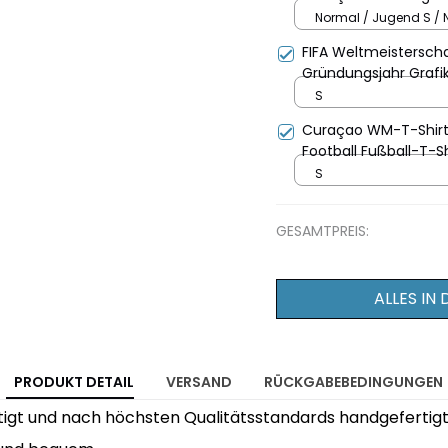
Vollflächig Bedruckt 
Normal / Jugend S / 
FIFA Weltmeistersch
Gründungsjahr Grafik
S
Curaçao WM-T-Shirt 
Football Fußball-T-Sh
S
GESAMTPREIS:
ALLES IN
PRODUKT DETAIL
VERSAND
RÜCKGABEBEDINGUNGEN
ertigt und nach höchsten Qualitätsstandards handgefertigt