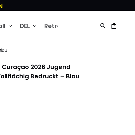
N
ll
DEL
Retro
Blau
 Curaçao 2026 Jugend 
ollflächig Bedruckt – Blau