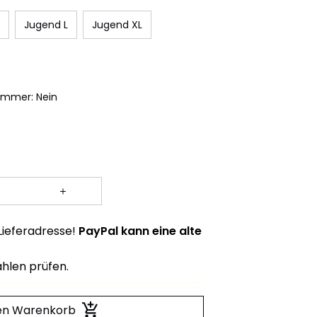
Jugend L
Jugend XL
ummer: Nein
 Lieferadresse!
PayPal kann eine alte
hlen prüfen.
den Warenkorb