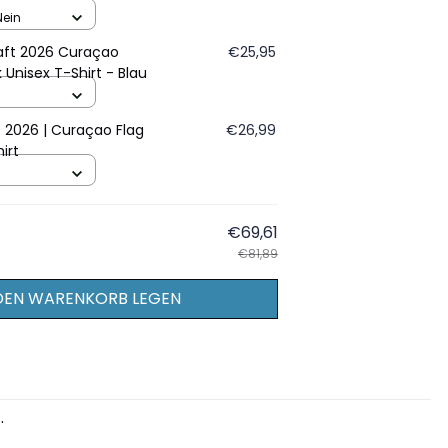
– Blau
Nein
aft 2026 Curaçao
€25,95
 Unisex T-Shirt - Blau
2026 | Curaçao Flag
€26,99
irt
€69,61
€81,89
 DEN WARENKORB LEGEN
.