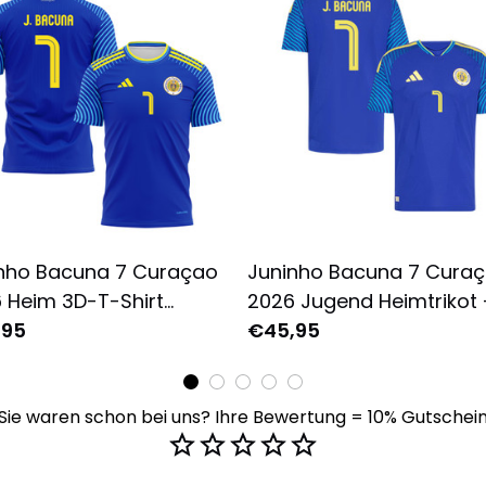
nho Bacuna 7 Curaçao
Juninho Bacuna 7 Cura
 Heim 3D-T-Shirt
2026 Jugend Heimtrikot 
ständig Bedruckt - Blau
,95
Blau
€45,95
Sie waren schon bei uns? Ihre Bewertung = 10% Gutschei