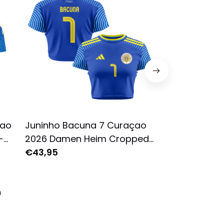
çao
Juninho Bacuna 7 Curaçao
Juninho Bacu
-
2026 Damen Heim Cropped
2026 Jugend H
Trikot Vollständig Bedruckt -
€43,95
Shorts Set - B
€56,95
Blau
n