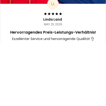
Linda Land
MAY 23, 2026
Hervorragendes Preis-Leistungs-Verhältnis!
Exzellenter Service und hervorragende Qualität 👌
E-mail:
support@handknitly.com
Hauptsitz:
 Brockensklee 34, 33154 Salzkotten, 
Germany