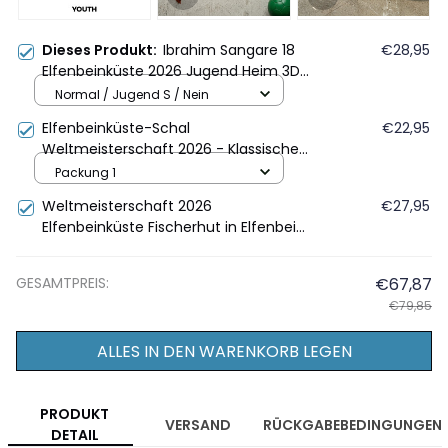
Dieses Produkt:
Ibrahim Sangare 18
€28,95
Elfenbeinküste 2026 Jugend Heim 3D
Vollbedrucktes T-Shirt - Orange
Normal / Jugend S / Nein
Elfenbeinküste-Schal
€22,95
Weltmeisterschaft 2026 - Klassische
orange-weiße Fransen
Packung 1
Weltmeisterschaft 2026
€27,95
Elfenbeinküste Fischerhut in Elfenbein
und Orange
GESAMTPREIS:
€67,87
€79,85
ALLES IN DEN WARENKORB LEGEN
PRODUKT
VERSAND
RÜCKGABEBEDINGUNGEN
DETAIL
Unsere T-Shirts werden individuell auf Bestellung