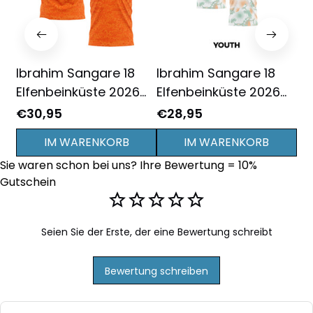
Ibrahim Sangare 18
Ibrahim Sangare 18
Ib
Elfenbeinküste 2026
Elfenbeinküste 2026
El
Heim 3D
Jugend Auswärts 3D
Au
€30,95
€28,95
€3
Vollbedrucktes T-Shirt
Vollbedrucktes T-Shirt
Vo
IM WARENKORB
IM WARENKORB
Unisex - Orange
- Weiß
Un
Sie waren schon bei uns? Ihre Bewertung = 10% 
Gutschein
Seien Sie der Erste, der eine Bewertung schreibt
Bewertung schreiben