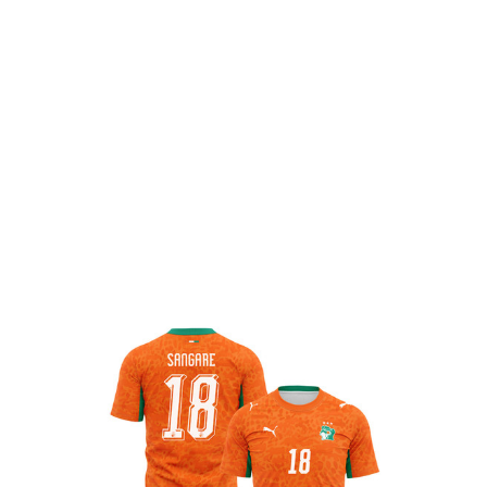
KOSTENLOSER VERSAND FÜR ALLE BESTELLUNGEN
Heim
Alle Produkte
Ibrahim Sangare 18 Elfenbeinküste
2026 Jugend Heim 3D Vollbedrucktes
T-Shirt - Orange