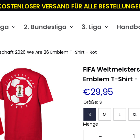
KOSTENLOSER VERSAND FÜR ALLE BESTELLUNGE
iga
2. Bundesliga
3. Liga
Handba
rschaft 2026 We Are 26 Emblem T-Shirt - Rot
FIFA Weltmeisters
Emblem T-Shirt - 
€29,95
Größe: S
S
M
L
XL
Menge