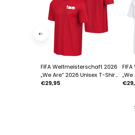
FIFA Weltmeisterschaft 2026
FIFA
„We Are“ 2026 Unisex T-Shirt
„We 
- Rot
€29,95
T-Sh
€29