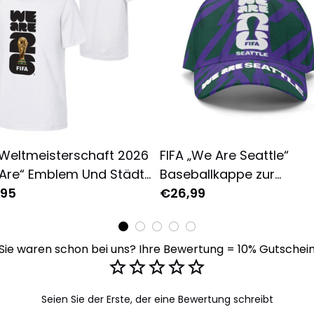
 Weltmeisterschaft 2026
FIFA „We Are Seattle“
Are“ Emblem Und Städte
Baseballkappe zur
irt - Weiß
,95
Weltmeisterschaft 2026
€26,99
Sie waren schon bei uns? Ihre Bewertung = 10% Gutschei
Seien Sie der Erste, der eine Bewertung schreibt