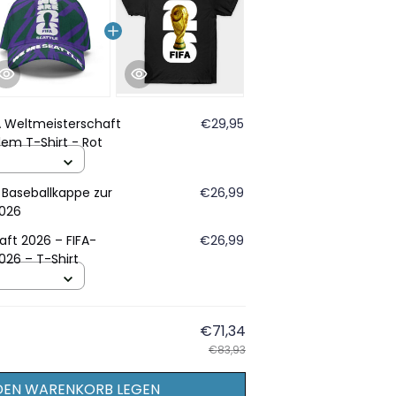
A Weltmeisterschaft
€29,95
em T-Shirt - Rot
“ Baseballkappe zur
€26,99
2026
ft 2026 – FIFA-
€26,99
026 – T-Shirt
€71,34
€83,93
 DEN WARENKORB LEGEN