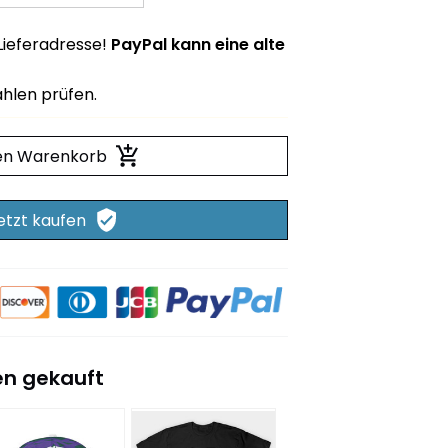
 Lieferadresse!
PayPal kann eine alte
hlen prüfen.
den Warenkorb
etzt kaufen
n gekauft