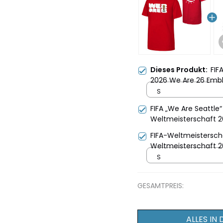
Dieses Produkt:
FIF
2026 We Are 26 Embl
S
FIFA „We Are Seattle
Weltmeisterschaft 
FIFA-Weltmeisterscha
Weltmeisterschaft 2
S
GESAMTPREIS:
ALLES IN