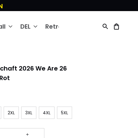
N
ll
DEL
Retro
chaft 2026 We Are 26 
Rot
2XL
3XL
4XL
5XL