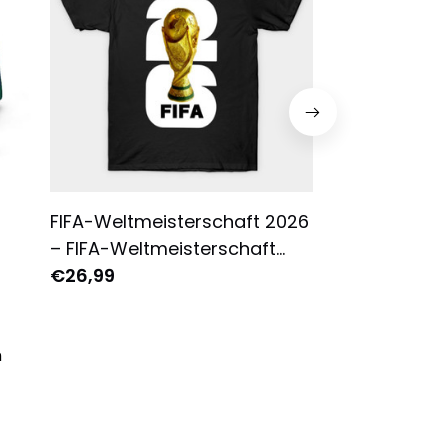
FIFA-Weltmeisterschaft 2026
FIFA Weltmeis
– FIFA-Weltmeisterschaft
Schweden Grü
2026 – T-Shirt
€26,99
Grafik Unisex 
€25,95
n