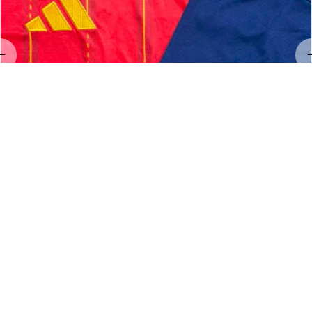
LL
Linda Land
MAY 23, 2026
Hervorragendes Preis-Leistungs-Verhältnis!
Exzellenter Service und hervorragende Qualität 👌