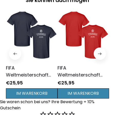
Sie können auch mögen
FIFA
FIFA
FI
Weltmeisterschaft
Weltmeisterschaft
We
2026 Tunesien
2026 Tunesien
20
€25,95
€25,95
€2
Gründungsjahr Grafik
Gründungsjahr Grafik
Gr
IM WARENKORB
IM WARENKORB
Unisex T-Shirt -
Unisex T-Shirt - Rot
Un
Sie waren schon bei uns? Ihre Bewertung = 10% 
Marineblau
Gutschein