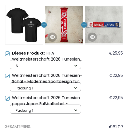
Dieses Produkt:
FIFA
€25,95
Weltmeisterschaft 2026 Tunesien
Gründungsjahr Grafik Unisex T-Shirt -
S
Schwarz
Weltmeisterschaft 2026 Tunesien-
€22,95
Schal - Modernes Sportdesign für
FIFA-Fans
Packung 1
Weltmeisterschaft 2026 Tunesien
€22,95
gegen Japan Fußballschal -
Nationalwappen
Packung 1
GESAMTPREIS:
€61,07