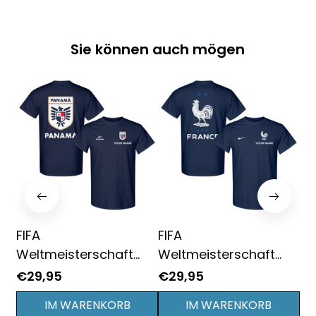
Sie können auch mögen
FIFA
FIFA
FI
Weltmeisterschaft
Weltmeisterschaft
We
2026 Panama Logo
2026 Frankreich Logo
20
€29,95
€29,95
€2
Grafik T-Shirt Mit
Grafik T-Shirt Mit
Gr
IM WARENKORB
IM WARENKORB
Wunschnamen -
Wunschnamen -
Wu