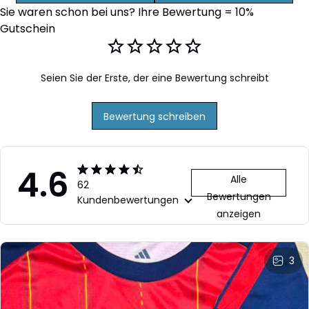
Sie waren schon bei uns? Ihre Bewertung = 10% 
Marineblau
Marineblau
Ma
Gutschein
Seien Sie der Erste, der eine Bewertung schreibt
Bewertung schreiben
4.6
Alle
62
Bewertungen
Kundenbewertungen
anzeigen
3