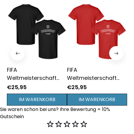
FIFA
FIFA
FI
Weltmeisterschaft
Weltmeisterschaft
We
2026 Paraguay
2026 Paraguay
20
€25,95
€25,95
€2
Gründungsjahr Grafik
Gründungsjahr Grafik
Gr
IM WARENKORB
IM WARENKORB
Unisex T-Shirt -
Unisex T-Shirt - Rot
Un
Sie waren schon bei uns? Ihre Bewertung = 10% 
Schwarz
Ma
Gutschein