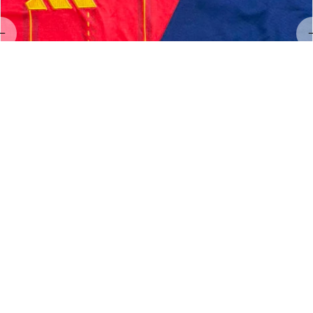
LL
Linda Land
MAY 23, 2026
Hervorragendes Preis-Leistungs-Verhältnis!
Exzellenter Service und hervorragende Qualität 👌