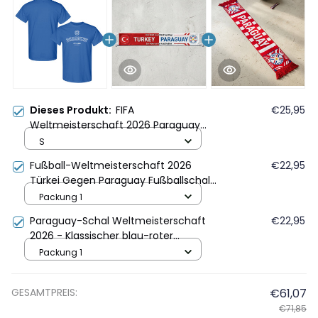
Dieses Produkt:
FIFA
€25,95
Weltmeisterschaft 2026 Paraguay
Gründungsjahr Grafik Unisex T-Shirt -
S
Blau
Fußball-Weltmeisterschaft 2026
€22,95
Türkei Gegen Paraguay Fußballschal
Rot Blau
Packung 1
Paraguay-Schal Weltmeisterschaft
€22,95
2026 - Klassischer blau-roter
Streifenstil
Packung 1
GESAMTPREIS:
€61,07
€71,85