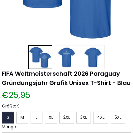
FIFA Weltmeisterschaft 2026 Paraguay 
Gründungsjahr Grafik Unisex T-Shirt - Blau
€25,95
Größe: S
S
M
L
XL
2XL
3XL
4XL
5XL
Menge