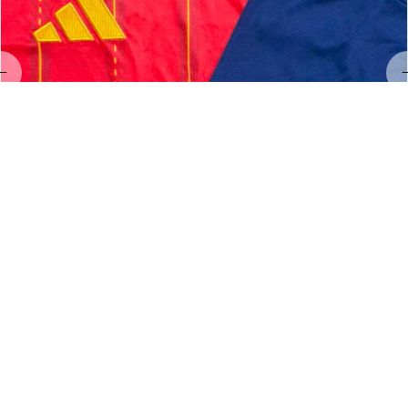
LL
Linda Land
MAY 23, 2026
Hervorragendes Preis-Leistungs-Verhältnis!
Exzellenter Service und hervorragende Qualität 👌