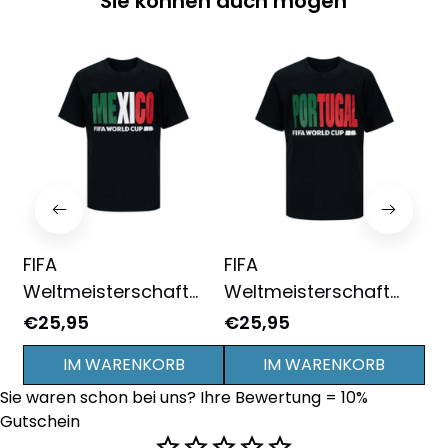
Sie können auch mögen
FIFA
FIFA
FI
Weltmeisterschaft
Weltmeisterschaft
We
2026 Mexiko Grafik
2026 Portugal Grafik
20
€25,95
€25,95
€2
Unisex T-Shirt -
Unisex T-Shirt -
Un
IM WARENKORB
IM WARENKORB
Schwarz
Schwarz
Sc
Sie waren schon bei uns? Ihre Bewertung = 10% 
Gutschein