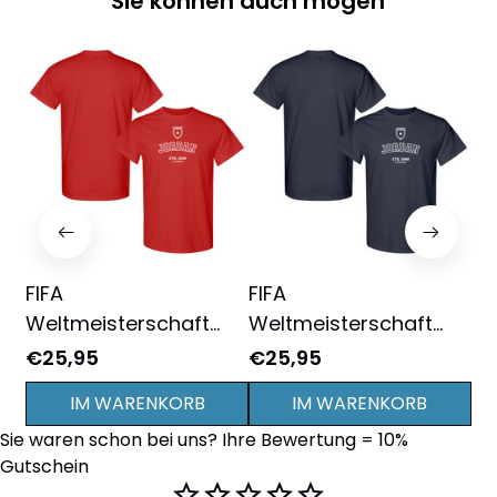
Sie können auch mögen
FIFA
FIFA
FI
Weltmeisterschaft
Weltmeisterschaft
We
2026 Jordanien
2026 Jordanien
20
€25,95
€25,95
€2
Gründungsjahr Grafik
Gründungsjahr Grafik
Gr
IM WARENKORB
IM WARENKORB
Unisex T-Shirt - Rot
Unisex T-Shirt -
Un
Sie waren schon bei uns? Ihre Bewertung = 10% 
Marineblau
Gutschein