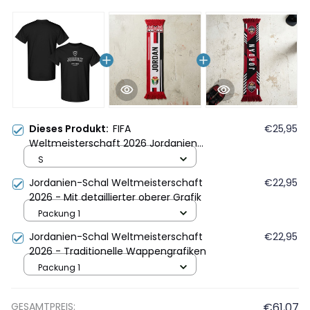
Dieses Produkt:
FIFA
€25,95
Weltmeisterschaft 2026 Jordanien
Gründungsjahr Grafik Unisex T-Shirt -
S
Schwarz
Jordanien-Schal Weltmeisterschaft
€22,95
2026 - Mit detaillierter oberer Grafik
Packung 1
Jordanien-Schal Weltmeisterschaft
€22,95
2026 - Traditionelle Wappengrafiken
Packung 1
GESAMTPREIS:
€61,07