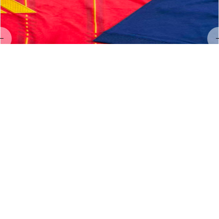
LL
Linda Land
MAY 23, 2026
Hervorragendes Preis-Leistungs-Verhältnis!
Exzellenter Service und hervorragende Qualität 👌