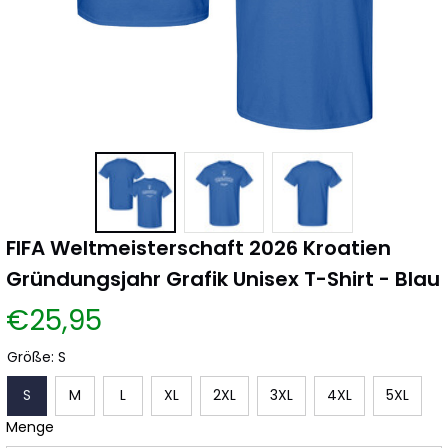
FIFA Weltmeisterschaft 2026 Kroatien 
Gründungsjahr Grafik Unisex T-Shirt - Blau
€25,95
Größe: S
S
M
L
XL
2XL
3XL
4XL
5XL
Menge