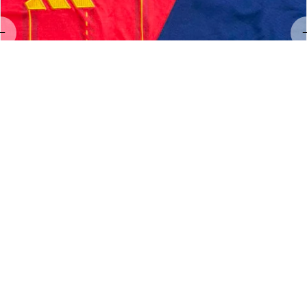
LL
Linda Land
MAY 23, 2026
Hervorragendes Preis-Leistungs-Verhältnis!
Exzellenter Service und hervorragende Qualität 👌