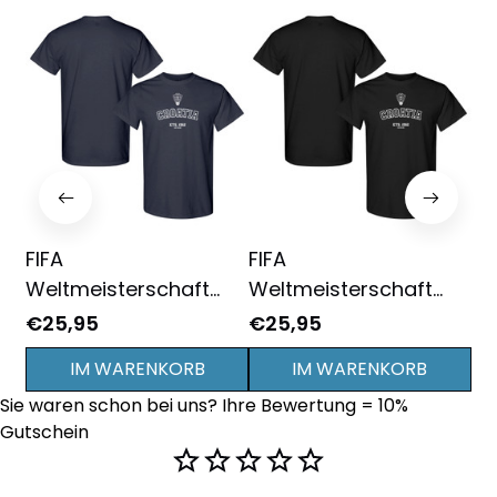
FIFA
FIFA
FI
Weltmeisterschaft
Weltmeisterschaft
We
2026 Kroatien
2026 Kroatien
20
€25,95
€25,95
€2
Gründungsjahr Grafik
Gründungsjahr Grafik
Gr
IM WARENKORB
IM WARENKORB
Unisex T-Shirt -
Unisex T-Shirt -
Un
Sie waren schon bei uns? Ihre Bewertung = 10% 
Marineblau
Schwarz
Gutschein