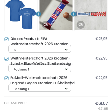
Dieses Produkt:
FIFA
€25,95
Weltmeisterschaft 2026 Kroatien
Gründungsjahr Grafik Unisex T-Shirt -
S
Blau
Weltmeisterschaft 2026 Kroatien-
€22,95
Schal - Blau-Weißes Streifendesign
Packung 1
Fußball-Weltmeisterschaft 2026
€22,95
England Gegen Kroatien Fußballschal
Weiß Blau
Packung 1
GESAMTPREIS:
€61,07
€71,85