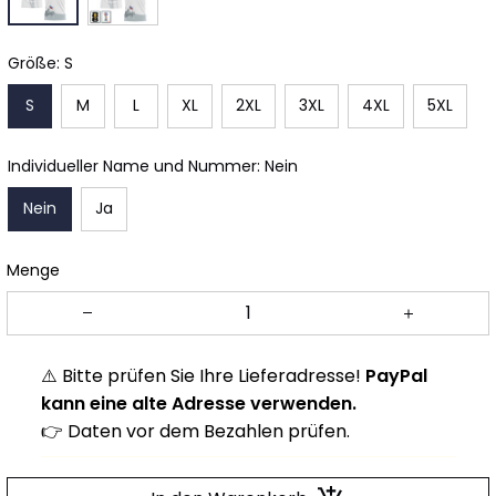
Größe: S
S
M
L
XL
2XL
3XL
4XL
5XL
Individueller Name und Nummer: Nein
Nein
Ja
Menge
⚠️ Bitte prüfen Sie Ihre Lieferadresse!
PayPal
kann eine alte Adresse verwenden.
👉 Daten vor dem Bezahlen prüfen.