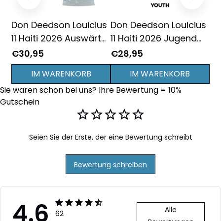
Don Deedson Louicius
Don Deedson Louicius
Do
11 Haiti 2026 Auswärts
11 Haiti 2026 Jugend
11
3D Vollbedrucktes T-
Auswärts 3D
Vo
€30,95
€28,95
€3
Shirt Unisex - Weiß
Vollbedrucktes T-Shirt
Un
IM WARENKORB
IM WARENKORB
- Weiß
Sie waren schon bei uns? Ihre Bewertung = 10% 
Gutschein
Seien Sie der Erste, der eine Bewertung schreibt
Bewertung schreiben
4.6
Alle
62