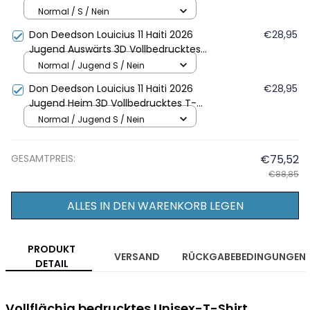
Vollbedrucktes T-Shirt Unisex - Weiß
Normal / S / Nein
Don Deedson Louicius 11 Haiti 2026
€28,95
Jugend Auswärts 3D Vollbedrucktes
T-Shirt - Weiß
Normal / Jugend S / Nein
Don Deedson Louicius 11 Haiti 2026
€28,95
Jugend Heim 3D Vollbedrucktes T-
Shirt - Blau
Normal / Jugend S / Nein
GESAMTPREIS:
€75,52
€88,85
ALLES IN DEN WARENKORB LEGEN
PRODUKT
VERSAND
RÜCKGABEBEDINGUNGEN
DETAIL
Vollflächig bedrucktes Unisex-T-Shirt