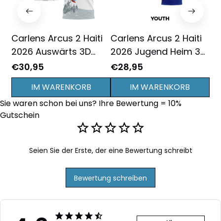
Carlens Arcus 2 Haiti
Carlens Arcus 2 Haiti
Ca
2026 Auswärts 3D
2026 Jugend Heim 3D
20
Vollbedrucktes T-Shirt
Vollbedrucktes T-Shirt
Vo
€30,95
€28,95
€3
Unisex - Weiß
- Blau
Un
IM WARENKORB
IM WARENKORB
Sie waren schon bei uns? Ihre Bewertung = 10% 
Gutschein
Seien Sie der Erste, der eine Bewertung schreibt
Bewertung schreiben