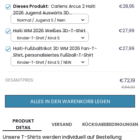
Dieses Produkt:
Carlens Arcus 2 Haiti
€28,95
2026 Jugend Auswärts 3D
Vollbedrucktes T-Shirt - Weiß
Normal / Jugend S / Nein
Haiti WM 2026 Weißes 3D-T-Shirt
€27,99
Kinder-T-Shirt / Kind S
Haiti-Fußballtrikot 3D WM 2026 Fan-T-
€27,99
Shirt, personalisiertes Fußball-T-Shirt
Kinder-T-Shirt / Kind S / NEIN
GESAMTPREIS:
€72,19
€84,93
ALLES IN DEN WARENKORB LEGEN
PRODUKT
VERSAND
RÜCKGABEBEDINGUNGEN
DETAIL
Unsere T-Shirts werden individuell auf Bestellung