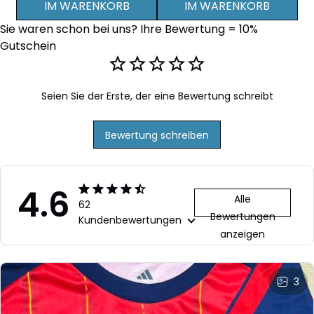
IM WARENKORB
IM WARENKORB
Jacke und Hose -
Jacke und Hose -
Ja
Sie waren schon bei uns? Ihre Bewertung = 10% 
Personalisierter Name
Personalisierter Name
Pe
Gutschein
- Schwarz
- 
Seien Sie der Erste, der eine Bewertung schreibt
Bewertung schreiben
4.6
Alle
62
Bewertungen
Kundenbewertungen
anzeigen
3