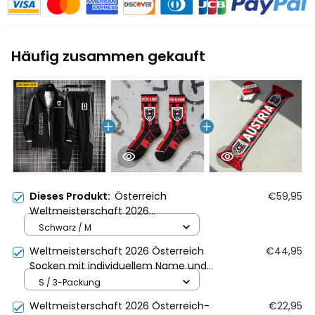
Häufig zusammen gekauft
Dieses Produkt:
Österreich
€59,95
Weltmeisterschaft 2026
Sportbekleidungsset – Jacke und
Schwarz / M
Hose - Personalisierter Name -
Weltmeisterschaft 2026 Österreich
€44,95
Schwarz
Socken mit individuellem Name und
modernem geometrischem
S / 3-Packung
Streifenmuster
Weltmeisterschaft 2026 Österreich-
€22,95