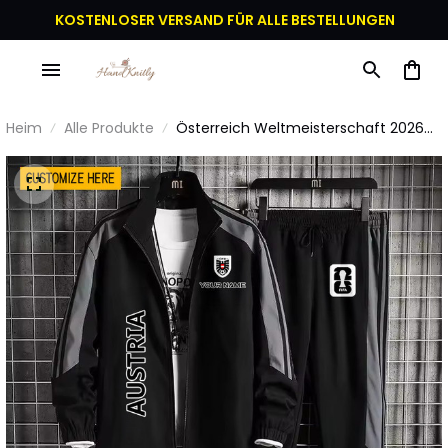
KOSTENLOSER VERSAND FÜR ALLE BESTELLUNGEN
Heim
Alle Produkte
Österreich Weltmeisterschaft 2026
Sportbekleidungsset – Jacke und
Hose - Personalisierter Name -
Schwarz