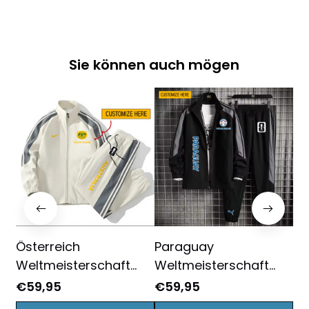
Sie können auch mögen
Österreich
Paraguay
Ka
Weltmeisterschaft
Weltmeisterschaft
We
2026
2026
20
€59,95
€59,95
€5
Sportbekleidungsset –
Sportbekleidungsset –
Sp