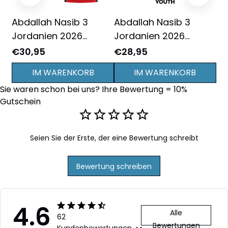
Abdallah Nasib 3
Abdallah Nasib 3
Ab
Jordanien 2026
Jordanien 2026
Jo
Auswärts 3D
Jugend Heim 3D
3D
€30,95
€28,95
€3
Vollbedrucktes T-Shirt
Vollbedrucktes T-Shirt
Sh
IM WARENKORB
IM WARENKORB
Unisex - Rot
- Weiß
Sie waren schon bei uns? Ihre Bewertung = 10% 
Gutschein
Seien Sie der Erste, der eine Bewertung schreibt
Bewertung schreiben
4.6
Alle
62
Bewertungen