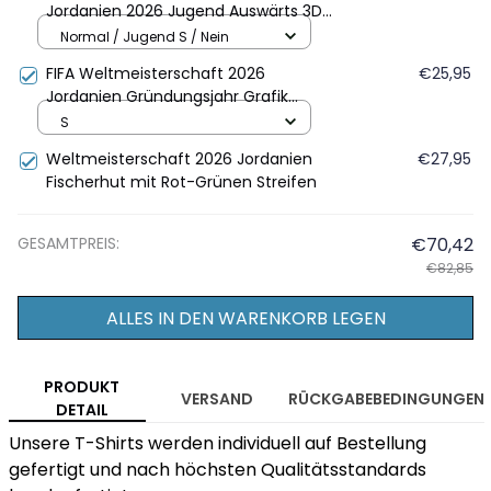
Jordanien 2026 Jugend Auswärts 3D
Vollbedrucktes T-Shirt - Rot
Normal / Jugend S / Nein
FIFA Weltmeisterschaft 2026
€25,95
Jordanien Gründungsjahr Grafik
Unisex T-Shirt - Rot
S
Weltmeisterschaft 2026 Jordanien
€27,95
Fischerhut mit Rot-Grünen Streifen
GESAMTPREIS:
€70,42
€82,85
ALLES IN DEN WARENKORB LEGEN
PRODUKT
VERSAND
RÜCKGABEBEDINGUNGEN
DETAIL
Unsere T-Shirts werden individuell auf Bestellung
gefertigt und nach höchsten Qualitätsstandards