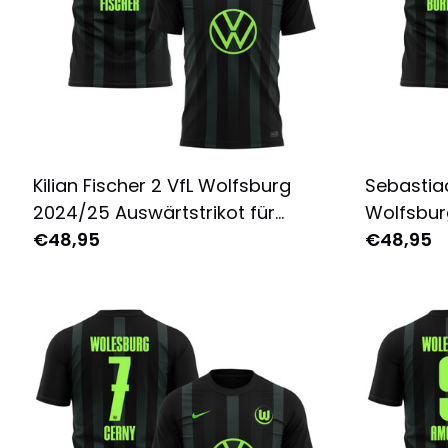
Kilian Fischer 2 VfL Wolfsburg
Sebastia
2024/25 Auswärtstrikot für
Wolfsbur
Herren - Komplett Bedruckt -
€48,95
Auswärtst
€48,95
Schwarz
Komplett