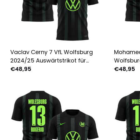
Vaclav Cerny 7 VfL Wolfsburg
Mohamed
2024/25 Auswärtstrikot für
Wolfsbur
Herren - Komplett Bedruckt -
€48,95
Auswärtst
€48,95
Schwarz
Komplett