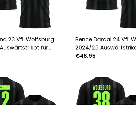
nd 23 VfL Wolfsburg
Bence Dardai 24 VfL W
Auswärtstrikot für
2024/25 Auswärtstriko
Komplett Bedruckt -
Herren - Komplett Bed
€48,95
Schwarz