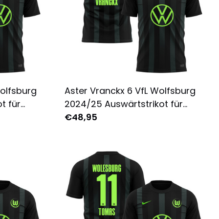
Wolfsburg
Aster Vranckx 6 VfL Wolfsburg
t für
2024/25 Auswärtstrikot für
ruckt -
Herren - Komplett Bedruckt -
€48,95
Schwarz