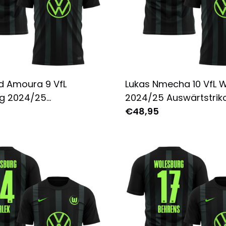
 Amoura 9 VfL
Lukas Nmecha 10 VfL 
g 2024/25
2024/25 Auswärtstriko
rikot für Herren -
Herren - Komplett Bed
€48,95
 Bedruckt - Schwarz
Schwarz