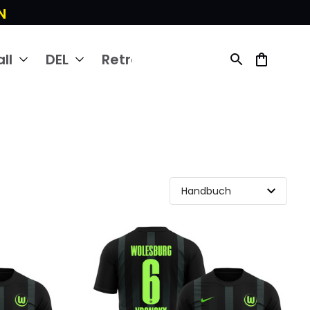
N
ll
DEL
Retro