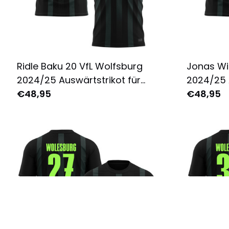
Ridle Baku 20 VfL Wolfsburg
Jonas Wi
2024/25 Auswärtstrikot für
2024/25 
Herren - Komplett Bedruckt -
€48,95
Herren - 
€48,95
Schwarz
Schwarz