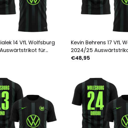
ialek 14 VfL Wolfsburg
Kevin Behrens 17 VfL 
Auswärtstrikot für
2024/25 Auswärtstriko
Komplett Bedruckt -
Herren - Komplett Bed
€48,95
Schwarz