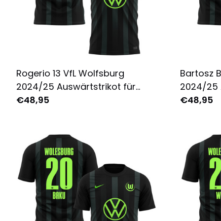
Rogerio 13 VfL Wolfsburg
Bartosz B
2024/25 Auswärtstrikot für
2024/25 
Herren - Komplett Bedruckt -
€48,95
Herren - 
€48,95
Schwarz
Schwarz