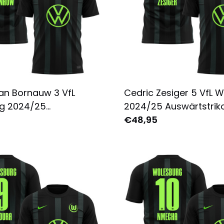
an Bornauw 3 VfL
Cedric Zesiger 5 VfL 
g 2024/25
2024/25 Auswärtstriko
rikot für Herren -
Herren - Komplett Bed
€48,95
 Bedruckt - Schwarz
Schwarz