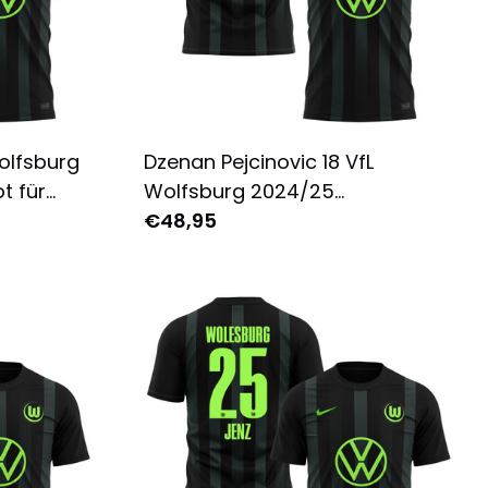
Wolfsburg
Dzenan Pejcinovic 18 VfL
t für
Wolfsburg 2024/25
ruckt -
Auswärtstrikot für Herren -
€48,95
Komplett Bedruckt - Schwarz