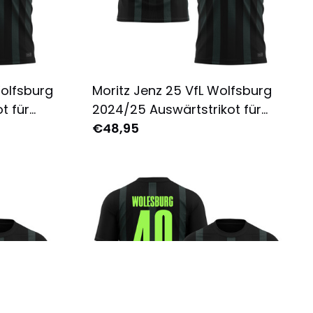
olfsburg
Moritz Jenz 25 VfL Wolfsburg
t für
2024/25 Auswärtstrikot für
ruckt -
Herren - Komplett Bedruckt -
€48,95
Schwarz