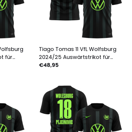
Wolfsburg
Tiago Tomas 11 VfL Wolfsburg
t für
2024/25 Auswärtstrikot für
ruckt -
Herren - Komplett Bedruckt -
€48,95
Schwarz