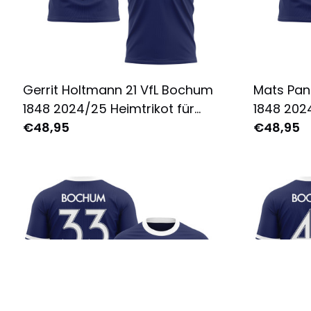
Gerrit Holtmann 21 VfL Bochum
Mats Pan
1848 2024/25 Heimtrikot für
1848 2024
Herren - Komplett Bedruckt -
€48,95
Herren - 
€48,95
Marine
Marine