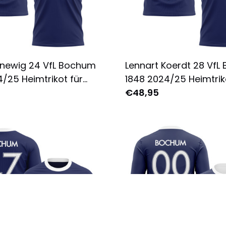
newig 24 VfL Bochum
Lennart Koerdt 28 Vf
/25 Heimtrikot für
1848 2024/25 Heimtrik
Komplett Bedruckt -
Herren - Komplett Bed
€48,95
Marine