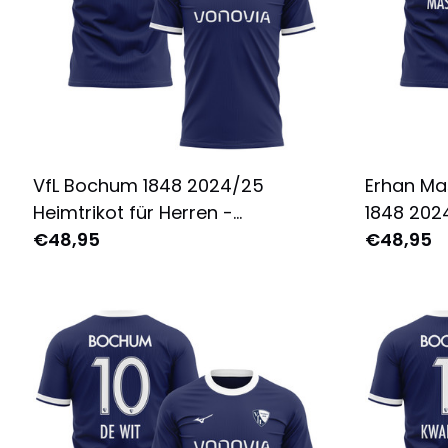
VfL Bochum 1848 2024/25
Erhan Ma
Heimtrikot für Herren -
1848 2024
Komplett Bedruckt - Marine
€48,95
Herren - 
€48,95
Marine