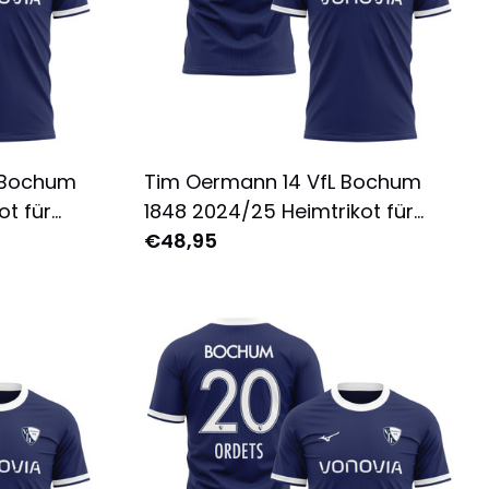
L Bochum
Tim Oermann 14 VfL Bochum
ot für
1848 2024/25 Heimtrikot für
ruckt -
Herren - Komplett Bedruckt -
€48,95
Marine