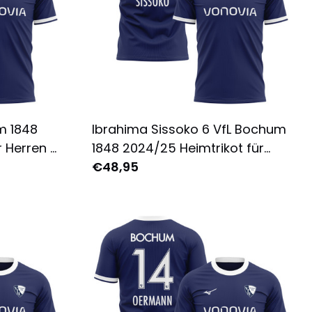
m 1848
Ibrahima Sissoko 6 VfL Bochum
r Herren -
1848 2024/25 Heimtrikot für
arine
Herren - Komplett Bedruckt -
€48,95
Marine