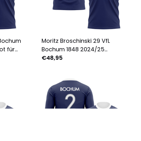
L Bochum
Moritz Broschinski 29 VfL
ot für
Bochum 1848 2024/25
ruckt -
Heimtrikot für Herren -
€48,95
Komplett Bedruckt - Marine