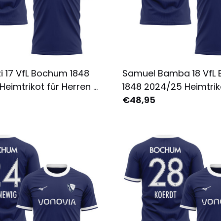
i 17 VfL Bochum 1848
Samuel Bamba 18 VfL
eimtrikot für Herren -
1848 2024/25 Heimtrik
 Bedruckt - Marine
Herren - Komplett Bed
€48,95
Marine