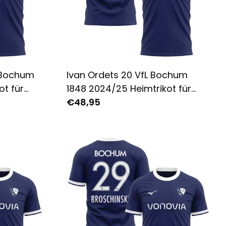
 Bochum
Ivan Ordets 20 VfL Bochum
ot für
1848 2024/25 Heimtrikot für
ruckt -
Herren - Komplett Bedruckt -
€48,95
Marine