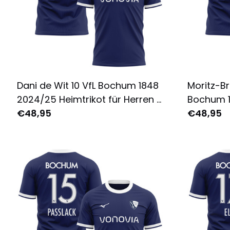
Dani de Wit 10 VfL Bochum 1848
Moritz-Br
2024/25 Heimtrikot für Herren -
Bochum 
Komplett Bedruckt - Marine
€48,95
Heimtriko
€48,95
Komplett