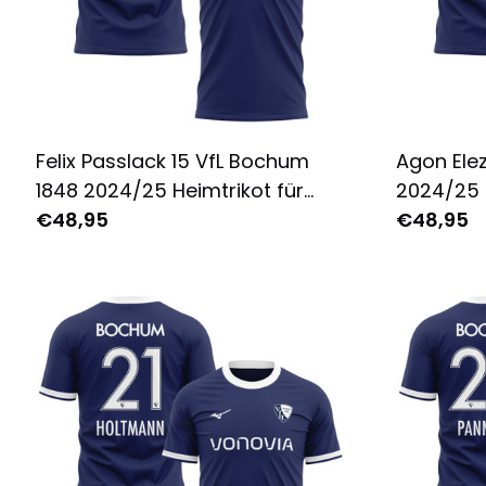
Felix Passlack 15 VfL Bochum
Agon Elez
1848 2024/25 Heimtrikot für
2024/25 H
Herren - Komplett Bedruckt -
€48,95
Komplett
€48,95
Marine