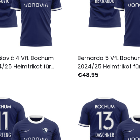
šović 4 VfL Bochum
Bernardo 5 VfL Bochu
/25 Heimtrikot für
2024/25 Heimtrikot fü
Komplett Bedruckt -
Komplett Bedruckt - M
€48,95