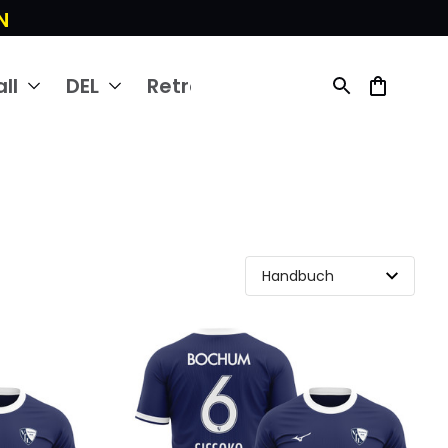
N
ll
DEL
Retro