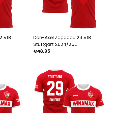
2 VfB
Dan-Axel Zagadou 23 VfB
Stuttgart 2024/25
ren -
Auswärtstrikot für Herren -
€48,95
ot
Komplett Bedruckt - Rot