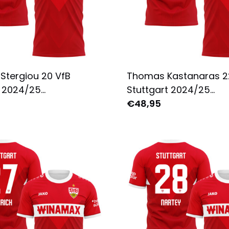
Stergiou 20 VfB
Thomas Kastanaras 2
t 2024/25
Stuttgart 2024/25
rikot für Herren -
Auswärtstrikot für Her
€48,95
 Bedruckt - Rot
Komplett Bedruckt - R