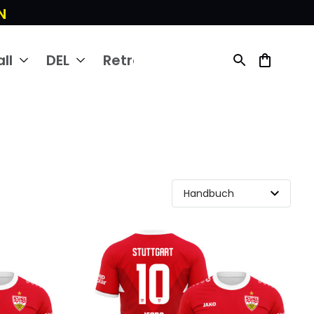
N
ll
DEL
Retro