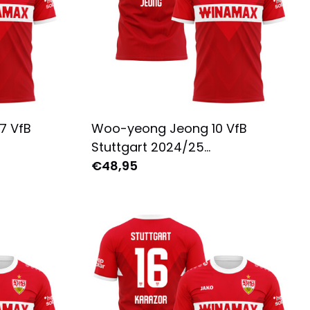
 7 VfB
Woo-yeong Jeong 10 VfB
Stuttgart 2024/25
ren -
Auswärtstrikot für Herren -
€48,95
ot
Komplett Bedruckt - Rot