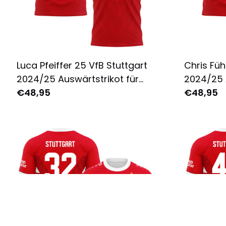
Luca Pfeiffer 25 VfB Stuttgart
Chris Füh
2024/25 Auswärtstrikot für
2024/25 
Herren - Komplett Bedruckt -
€48,95
Herren - 
€48,95
Rot
Rot