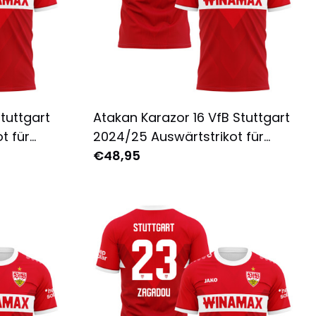
Stuttgart
Atakan Karazor 16 VfB Stuttgart
t für
2024/25 Auswärtstrikot für
ruckt -
Herren - Komplett Bedruckt -
€48,95
Rot