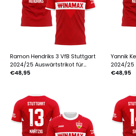
Ramon Hendriks 3 VfB Stuttgart
Yannik Ke
2024/25 Auswärtstrikot für
2024/25 
Herren - Komplett Bedruckt -
€48,95
Herren - 
€48,95
Rot
Rot