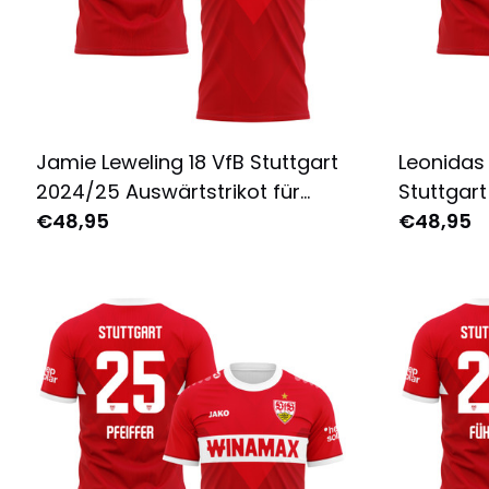
Jamie Leweling 18 VfB Stuttgart
Leonidas 
2024/25 Auswärtstrikot für
Stuttgar
Herren - Komplett Bedruckt -
€48,95
Auswärtst
€48,95
Rot
Komplett