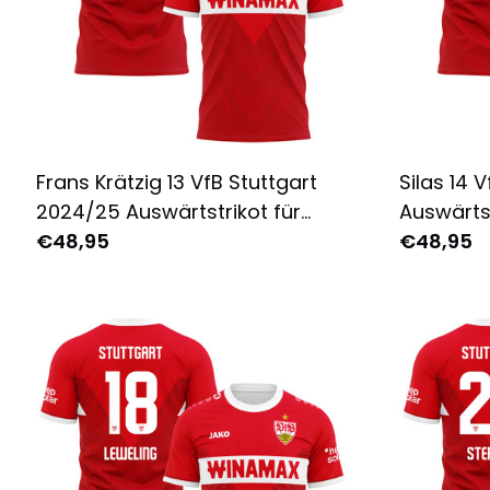
Frans Krätzig 13 VfB Stuttgart
Silas 14 
2024/25 Auswärtstrikot für
Auswärtst
Herren - Komplett Bedruckt -
€48,95
Komplett
€48,95
Rot