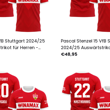
VfB Stuttgart 2024/25
Pascal Stenzel 15 VfB 
rikot für Herren -
2024/25 Auswärtstriko
 Bedruckt - Rot
Herren - Komplett Bed
€48,95
Rot