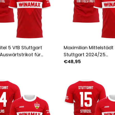
itel 5 VfB Stuttgart
Maximilian Mittelstädt
Auswärtstrikot für
Stuttgart 2024/25
Komplett Bedruckt -
Auswärtstrikot für Her
€48,95
Komplett Bedruckt - R