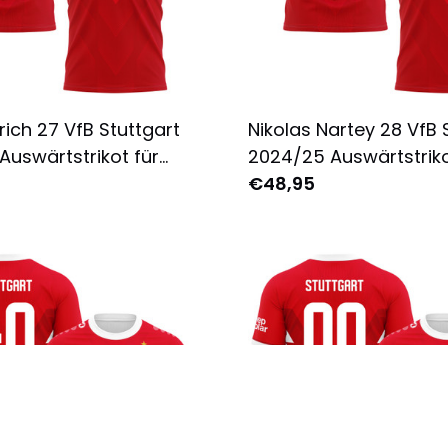
rich 27 VfB Stuttgart
Nikolas Nartey 28 VfB 
Auswärtstrikot für
2024/25 Auswärtstriko
Komplett Bedruckt -
Herren - Komplett Bed
€48,95
Rot