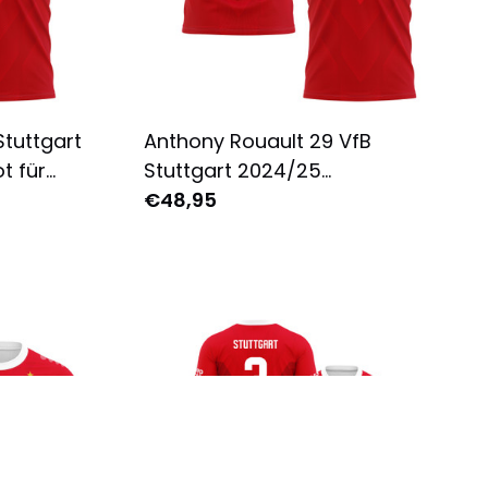
Stuttgart
Anthony Rouault 29 VfB
t für
Stuttgart 2024/25
ruckt -
Auswärtstrikot für Herren -
€48,95
Komplett Bedruckt - Rot