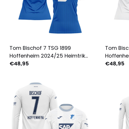
Tom Bischof 7 TSG 1899
Tom Bisc
Hoffenheim 2024/25 Heimtrikot
Hoffenhe
Damen - Komplett Bedruckt -
€48,95
Auswärts
€48,95
Blau
Komplett