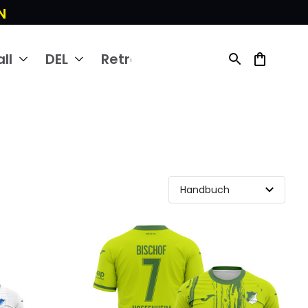
N
ll
DEL
Retro