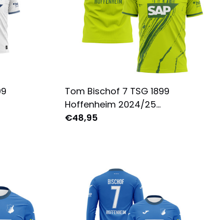
99
Tom Bischof 7 TSG 1899
Hoffenheim 2024/25
 -
Ausweichtrikot für Herren -
€48,95
Weiß
Komplett Bedruckt - Grün