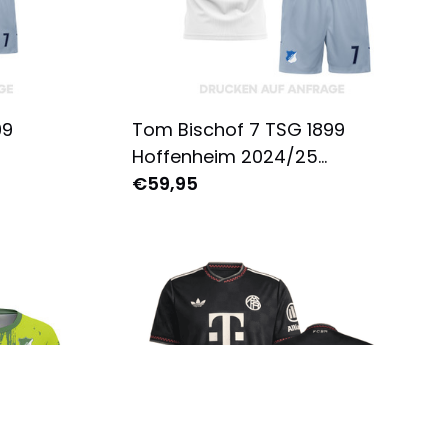
99
Tom Bischof 7 TSG 1899
Hoffenheim 2024/25
Jugend -
Auswärtsausrüstung für Herren
€59,95
Weiß
- Komplett Bedruckt - Weiß