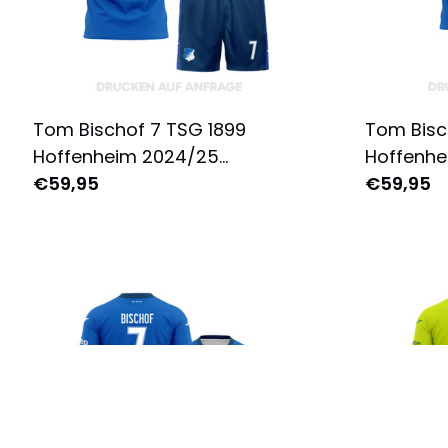
Tom Bischof 7 TSG 1899
Tom Bisc
Hoffenheim 2024/25
Hoffenhe
Heimausrüstung für Herren -
€59,95
Heimausr
€59,95
Komplett Bedruckt - Blau
Komplett