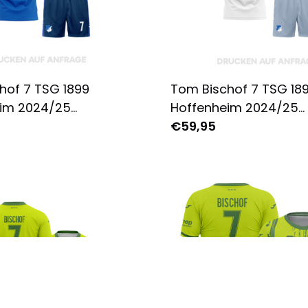
hof 7 TSG 1899
Tom Bischof 7 TSG 18
im 2024/25
Hoffenheim 2024/25
üstung Jugend -
Auswärtsausrüstung 
€59,95
 Bedruckt - Blau
Komplett Bedruckt - 