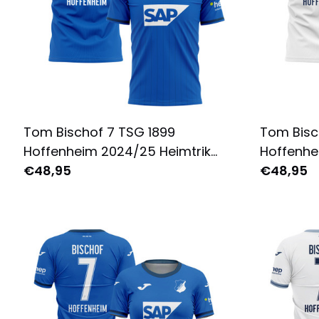
Tom Bischof 7 TSG 1899
Tom Bisc
Hoffenheim 2024/25 Heimtrikot
Hoffenhe
für Herren - Komplett Bedruckt
€48,95
Auswärtst
€48,95
- Blau
Komplett