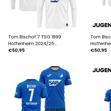
Tom Bischof 7 TSG 1899
Tom Bisc
Hoffenheim 2024/25
Hoffenhe
Auswärtstrikot Langarm für
€50,95
Auswärts
€50,95
Herren - Komplett Bedruckt -
Komplett
Weiß