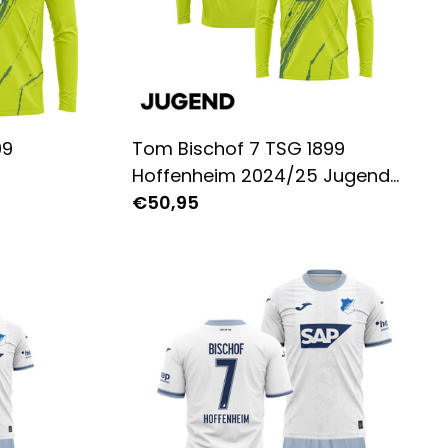
99
Tom Bischof 7 TSG 1899
Hoffenheim 2024/25 Jugend
m für
Ausweichtrikot Langarm -
€50,95
ruckt -
Komplett Bedruckt - Grün