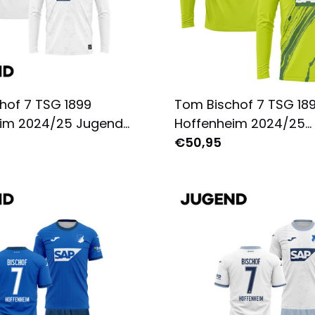
hof 7 TSG 1899
Tom Bischof 7 TSG 18
im 2024/25 Jugend
Hoffenheim 2024/25
trikot Langarm -
Ausweichtrikot Langar
€50,95
 Bedruckt - Weiß
Herren - Komplett Bed
Grün