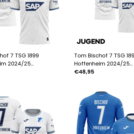
hof 7 TSG 1899
Tom Bischof 7 TSG 18
im 2024/25
Hoffenheim 2024/25
rikot für Herren -
Auswärtstrikot Jugend
€48,95
 Bedruckt - Weiß
Komplett Bedruckt - 