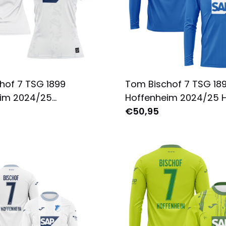
hof 7 TSG 1899
Tom Bischof 7 TSG 18
im 2024/25
Hoffenheim 2024/25 H
trikot Damen -
Langarm für Herren - 
€50,95
 Bedruckt - Weiß
Bedruckt - Blau