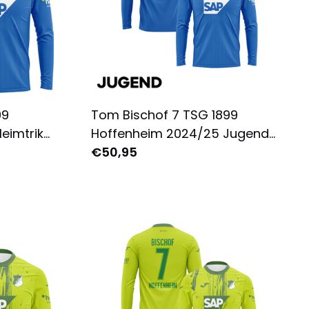
99
Tom Bischof 7 TSG 1899
eimtrikot
Hoffenheim 2024/25 Jugend
Komplett
Heimtrikot Langarm - Komplett
€50,95
Bedruckt - Blau