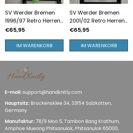
SV Werder Bremen
SV Werder Bremen
1996/97 Retro Herren
2001/02 Retro Herren
Heimtrikot -
Auswärtstrikot - Weiß
€65,95
€65,95
Weiß/Grün
IM WARENKORB
IM WARENKORB
E-mail:
support@handknitly.com
Hauptsitz:
 Brockensklee 34, 33154 Salzkotten, 
Germany
Manufaktur: 
78/9 Moo 5, Tambon Bang Krathum, 
Amphoe Mueang Phitsanulok, Phitsanulok 65000, 