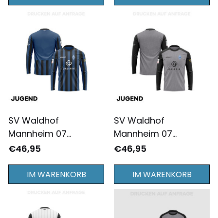
Grau
Weiß
SV Waldhof
SV Waldhof
Mannheim 07
Mannheim 07
2025/26 Heim
2025/26 Drittes
€46,95
€46,95
JUGEND Langärmliges
JUGEND Langärmliges
Trikot - Komplett
Trikot - Komplett
IM WARENKORB
IM WARENKORB
Bedruckt - Blau
Bedruckt - Grau