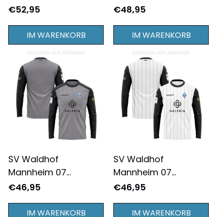
2025/26 Heim Herren
2025/26 Heim Herren
€52,95
€48,95
Trikot - Komplett
Langarmtrikot -
Bedruckt - Blau
Komplett Bedruckt -
IM WARENKORB
IM WARENKORB
Blau
SV Waldhof
SV Waldhof
Mannheim 07
Mannheim 07
2025/26 Drittes
2025/26 Auswärts
€46,95
€46,95
Herren Langarmtrikot
Herren Langarmtrikot
- Komplett Bedruckt -
- Komplett Bedruckt -
IM WARENKORB
IM WARENKORB