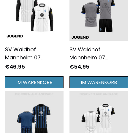
SV Waldhof
SV Waldhof
Mannheim 07
Mannheim 07
2025/26 Auswärts
2025/26 Drittes
€46,95
€54,95
JUGEND Langärmliges
AUSRÜSTUNG JUGEND
Trikot - Komplett
- Komplett Bedruckt -
IM WARENKORB
IM WARENKORB
Bedruckt - Weiß
Grau/Schwarz