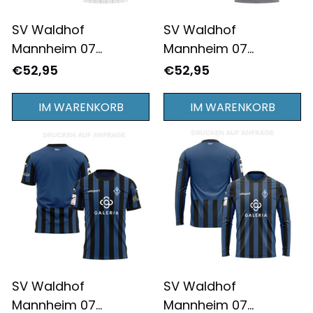
SV Waldhof
SV Waldhof
Mannheim 07
Mannheim 07
2025/26 Auswärts
2025/26 Drittes
€52,95
€52,95
Herren Trikot -
Herren Trikot -
Komplett Bedruckt -
Komplett Bedruckt -
IM WARENKORB
IM WARENKORB
Weiß
Grau
SV Waldhof
SV Waldhof
Mannheim 07
Mannheim 07