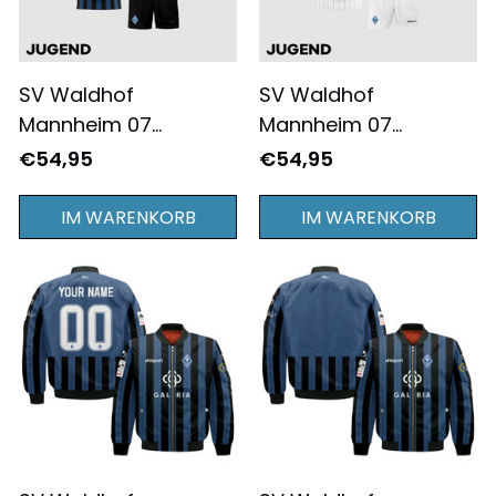
SV Waldhof
SV Waldhof
Mannheim 07
Mannheim 07
2025/26 Heim
2025/26 Auswärts
€54,95
€54,95
AUSRÜSTUNG JUGEND
AUSRÜSTUNG JUGEND
- Komplett Bedruckt -
- Komplett Bedruckt -
IM WARENKORB
IM WARENKORB
Marineblau/Schwarz
Weiß/Schwarz