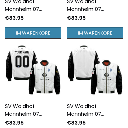
SV Waldhof
SV Waldhof
Mannheim 07
Mannheim 07
2025/26 Heimtrikot
2025/26 Heimtrikot
€83,95
€83,95
Personalisierte
Bomberjacke –
Bomberjacke –
Vollbedruckt –Blau
IM WARENKORB
IM WARENKORB
Vollbedruckt –Blau
SV Waldhof
SV Waldhof
Mannheim 07
Mannheim 07
2025/26
2025/26
€83,95
€83,95