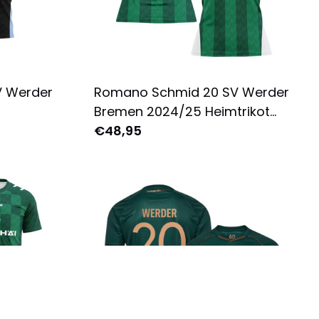
V Werder
Romano Schmid 20 SV Werder
Bremen 2024/25 Heimtrikot
 -
Damen - Komplett Bedruckt -
€48,95
Schwarz
Grün