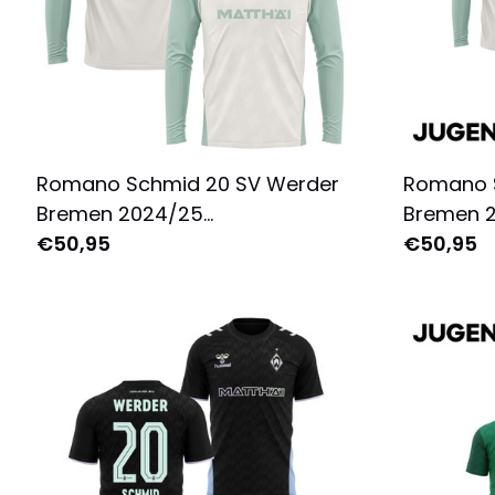
Romano Schmid 20 SV Werder
Romano 
Bremen 2024/25
Bremen 
Auswärtstrikot Langarm für
€50,95
Auswärts
€50,95
Herren - Komplett Bedruckt -
Komplett
Creme