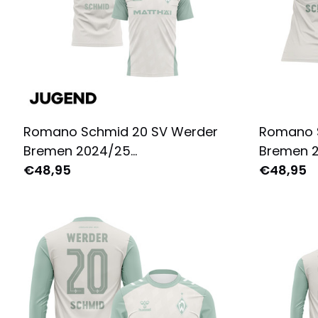
Romano Schmid 20 SV Werder
Romano 
Bremen 2024/25
Bremen 
Auswärtstrikot Jugend -
€48,95
Auswärts
€48,95
Komplett Bedruckt - Creme
Komplett