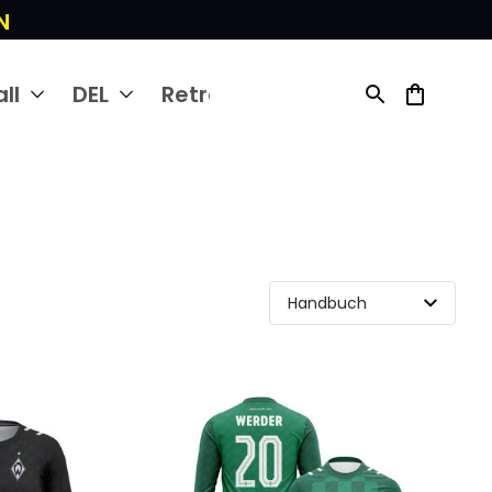
N
ll
DEL
Retro