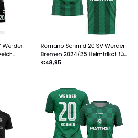
V Werder
Romano Schmid 20 SV Werder
eich
Bremen 2024/25 Heimtrikot für
Komplett
Herren - Komplett Bedruckt -
€48,95
Grün