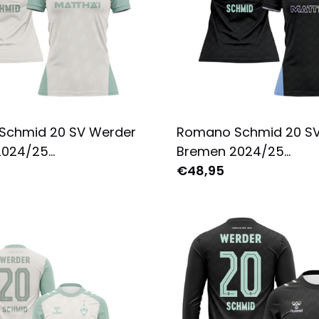
Schmid 20 SV Werder
Romano Schmid 20 S
2024/25
Bremen 2024/25
trikot Damen -
Ausweichtrikot Damen
€48,95
 Bedruckt - Creme
Komplett Bedruckt - 