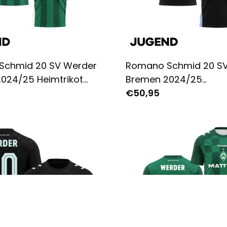
Schmid 20 SV Werder
Romano Schmid 20 S
024/25 Heimtrikot
Bremen 2024/25
 Komplett Bedruckt -
Ausweichtrikot Jugend
€50,95
Komplett Bedruckt - 