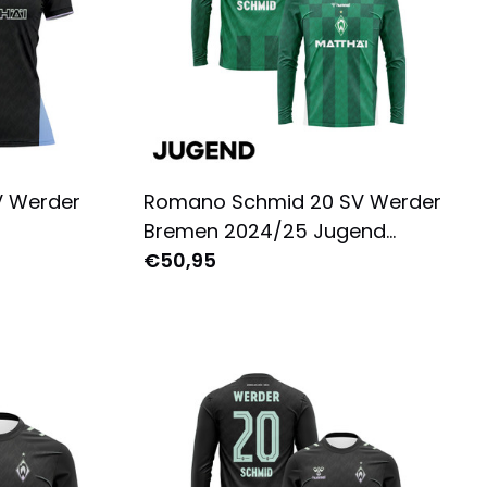
V Werder
Romano Schmid 20 SV Werder
Bremen 2024/25 Jugend
 -
Heimtrikot Langarm - Komplett
€50,95
Schwarz
Bedruckt - Grün