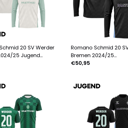
Schmid 20 SV Werder
Romano Schmid 20 S
2024/25 Jugend
Bremen 2024/25
trikot Langarm -
Ausweichtrikot Langar
€50,95
 Bedruckt - Creme
Herren - Komplett Bed
Schwarz