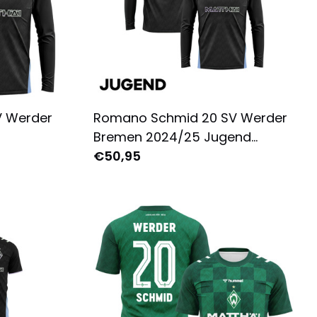
V Werder
Romano Schmid 20 SV Werder
Bremen 2024/25 Jugend
m für
Ausweichtrikot Langarm -
€50,95
ruckt -
Komplett Bedruckt - Schwarz