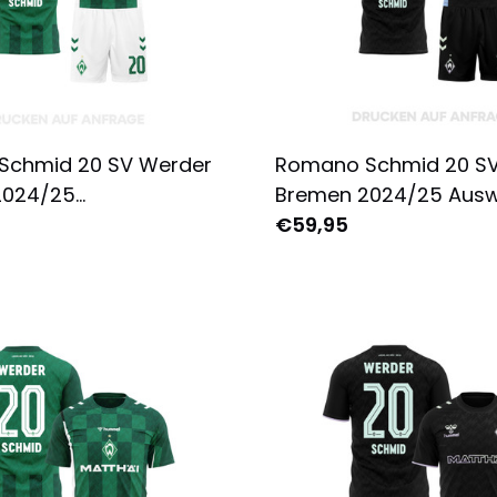
Schmid 20 SV Werder
Romano Schmid 20 S
2024/25
Bremen 2024/25 Ausw
üstung Jugend -
Ausrüstung Jugend - 
€59,95
 Bedruckt - Grün
Bedruckt - Schwarz