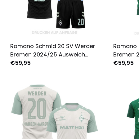
Romano Schmid 20 SV Werder
Romano 
Bremen 2024/25 Ausweich
Bremen 
Ausrüstung für Herren -
€59,95
Heimausr
€59,95
Komplett Bedruckt - Schwarz
Komplett