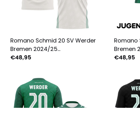
Romano Schmid 20 SV Werder
Romano 
Bremen 2024/25
Bremen 2
Auswärtstrikot für Herren -
€48,95
Jugend -
€48,95
Komplett Bedruckt - Creme
Grün