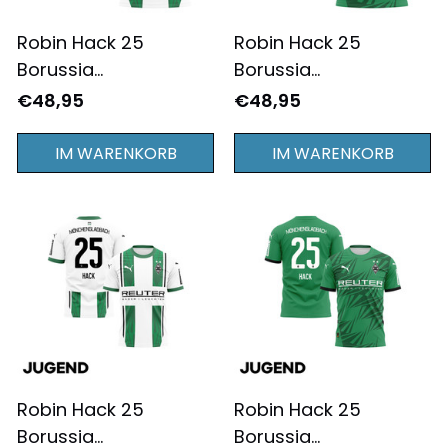
Robin Hack 25
Robin Hack 25
Borussia
Borussia
Mönchengladbach
Mönchengladbach
€48,95
€48,95
2024/25 Heimtrikot
2024/25
für Herren - Komplett
Auswärtstrikot für
IM WARENKORB
IM WARENKORB
Bedruckt - Weiß
Herren - Komplett
Bedruckt - Grün
Robin Hack 25
Robin Hack 25
Borussia
Borussia