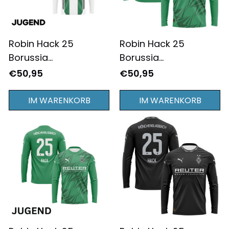
Robin Hack 25
Robin Hack 25
Borussia
Borussia
Mönchengladbach
Mönchengladbach
€50,95
€50,95
2024/25 Jugend
2024/25
Heimtrikot Langarm -
Auswärtstrikot
IM WARENKORB
IM WARENKORB
Komplett Bedruckt -
Langarm für Herren -
Weiß
Komplett Bedruckt -
Grün