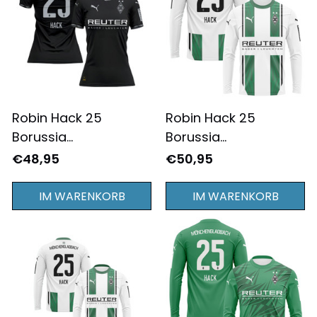
Robin Hack 25
Robin Hack 25
Borussia
Borussia
Mönchengladbach
Mönchengladbach
€48,95
€50,95
2024/25
2024/25 Heimtrikot
Ausweichtrikot
Langarm für Herren -
IM WARENKORB
IM WARENKORB
Damen - Komplett
Komplett Bedruckt -
Bedruckt - Schwarz
Weiß