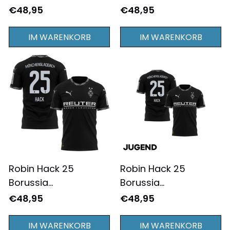
Mönchengladbach
Mönchengladbach
€48,95
€48,95
2024/25 Heimtrikot
2024/25
Jugend - Komplett
Auswärtstrikot
IM WARENKORB
IM WARENKORB
Bedruckt - Weiß
Jugend - Komplett
Bedruckt - Grün
Robin Hack 25
Robin Hack 25
Borussia
Borussia
Mönchengladbach
Mönchengladbach
€48,95
€48,95
2024/25
2024/25
Ausweichtrikot für
Ausweichtrikot
IM WARENKORB
IM WARENKORB