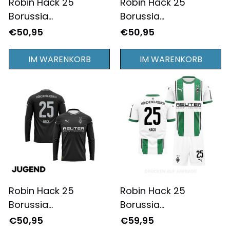
Robin Hack 25
Robin Hack 25
Borussia
Borussia
Mönchengladbach
Mönchengladbach
€50,95
€50,95
2024/25 Jugend
2024/25
Auswärtstrikot
Ausweichtrikot
IM WARENKORB
IM WARENKORB
Langarm - Komplett
Langarm für Herren -
Bedruckt - Grün
Komplett Bedruckt -
Schwarz
Robin Hack 25
Robin Hack 25
Borussia
Borussia
Mönchengladbach
Mönchengladbach
€50,95
€59,95