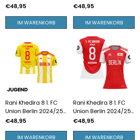
Auswärtstrikot
Ausweichtrikot für
€48,95
€48,95
Jugend - Komplett
Herren - Komplett
Bedruckt - Schwarz
Bedruckt - Gelb
IM WARENKORB
IM WARENKORB
Rani Khedira 8 1. FC
Rani Khedira 8 1. FC
Union Berlin 2024/25
Union Berlin 2024/25
Ausweichtrikot
Heimtrikot Damen -
€48,95
€48,95
Jugend - Komplett
Komplett Bedruckt -
Bedruckt - Gelb
Rot
IM WARENKORB
IM WARENKORB