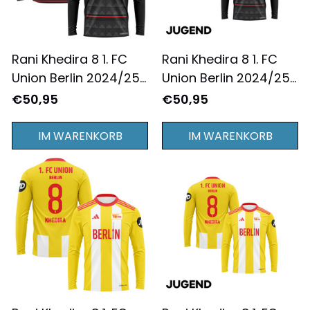
Rani Khedira 8 1. FC
Rani Khedira 8 1. FC
Union Berlin 2024/25
Union Berlin 2024/25
Auswärtstrikot
Jugend
€50,95
€50,95
Langarm für Herren -
Auswärtstrikot
Komplett Bedruckt -
Langarm - Komplett
IM WARENKORB
IM WARENKORB
Schwarz
Bedruckt - Schwarz