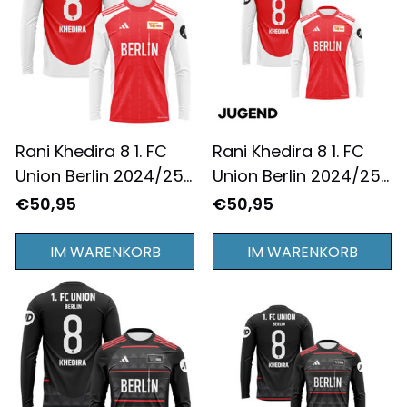
Rani Khedira 8 1. FC
Rani Khedira 8 1. FC
Union Berlin 2024/25
Union Berlin 2024/25
Heimtrikot Langarm
Jugend Heimtrikot
€50,95
€50,95
für Herren - Komplett
Langarm - Komplett
Bedruckt - Rot
Bedruckt - Rot
IM WARENKORB
IM WARENKORB