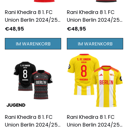
Rani Khedira 8 1. FC
Rani Khedira 8 1. FC
Union Berlin 2024/25
Union Berlin 2024/25
Heimtrikot für Herren
Auswärtstrikot für
€48,95
€48,95
- Komplett Bedruckt -
Herren - Komplett
Rot
Bedruckt - Schwarz
IM WARENKORB
IM WARENKORB
Rani Khedira 8 1. FC
Rani Khedira 8 1. FC
Union Berlin 2024/25
Union Berlin 2024/25