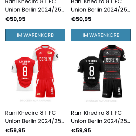
Rani Khedira 8 1. FC
Rani Khedira 8 1. FC
Union Berlin 2024/25
Union Berlin 2024/25
Ausweichtrikot
Jugend
€50,95
€50,95
Langarm für Herren -
Ausweichtrikot
Komplett Bedruckt -
Langarm - Komplett
IM WARENKORB
IM WARENKORB
Gelb
Bedruckt - Gelb
Rani Khedira 8 1. FC
Rani Khedira 8 1. FC
Union Berlin 2024/25
Union Berlin 2024/25
Heimausrüstung für
Auswärtsausrüstung
€59,95
€59,95