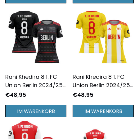
Rani Khedira 8 1. FC
Rani Khedira 8 1. FC
Union Berlin 2024/25
Union Berlin 2024/25
Auswärtstrikot
Ausweichtrikot
€48,95
€48,95
Damen - Komplett
Damen - Komplett
Bedruckt - Schwarz
Bedruckt - Gelb
IM WARENKORB
IM WARENKORB