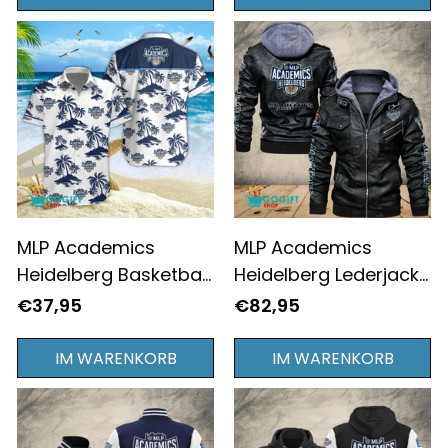
Komplett Bedruckt
MLP Academics
MLP Academics
Heidelberg Basketball
Heidelberg Lederjacke
Bundesliga Teamlogo
mit Kapuze –
€37,95
€82,95
von Coconut Island
Basketball Bundesliga
Hawaiihemd
Großes Teamlogo
IM WARENKORB
IM WARENKORB