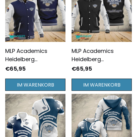
MLP Academics
MLP Academics
Heidelberg
Heidelberg
Sportlicher Stil
Sportlicher Stil
€65,95
€65,95
Baseballjacke -
Vollständig Bedruckte
Komplett Bedruckt
Baseball-
IM WARENKORB
IM WARENKORB
Kapuzenjacke