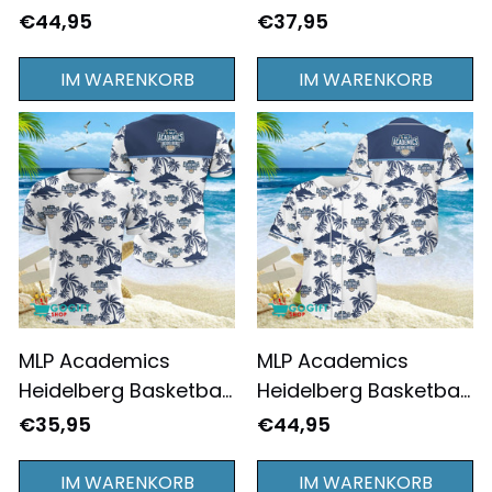
Bundesliga Teamlogo
Bundesliga Teamlogo
€44,95
€37,95
von Coconut Island
von Coconut Island
Polo Hemd
Flex Tanktop
IM WARENKORB
IM WARENKORB
MLP Academics
MLP Academics
Heidelberg Basketball
Heidelberg Basketball
Bundesliga Teamlogo
Bundesliga Teamlogo
€35,95
€44,95
von Coconut Island
von Coconut Island
Alltagsstil T-Shirt -
Baseball Trikot
IM WARENKORB
IM WARENKORB