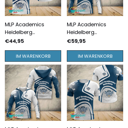
MLP Academics
MLP Academics
Heidelberg
Heidelberg
Schulterspritzermuste
Schulterspritzermuste
€44,95
€59,95
r Teamfarbschema
r Teamfarbschema
Polo Hemd
Vollständig
IM WARENKORB
IM WARENKORB
Bedruckter Pullover-
Hoodie