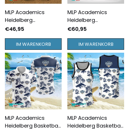
MLP Academics
MLP Academics
Heidelberg
Heidelberg
Individueller Name
Sonderausgabe
€46,95
€60,95
Crocs Schuhe
Individueller Name
Max Soul Schuhe
IM WARENKORB
IM WARENKORB
Turnschuhe
MLP Academics
MLP Academics
Heidelberg Basketball
Heidelberg Basketball