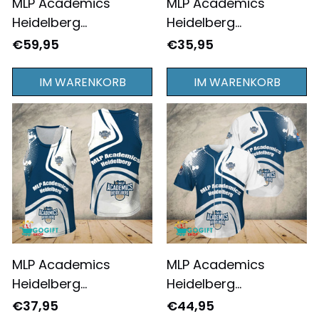
MLP Academics
MLP Academics
Heidelberg
Heidelberg
Schulterspritzermuste
Schulterspritzermuste
€59,95
€35,95
r Teamfarbschema
r Teamfarbschema
Vollständig
Alltagsstil T-Shirt -
IM WARENKORB
IM WARENKORB
Bedruckter
Komplett Bedruckt
Reißverschluss-
Hoodie
MLP Academics
MLP Academics
Heidelberg
Heidelberg
Schulterspritzermuste
Schulterspritzermuste
€37,95
€44,95