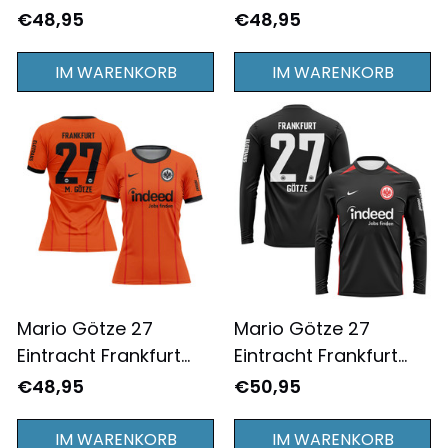
2024/25
2024/25
€48,95
€48,95
Auswärtstrikot
Auswärtstrikot
Jugend - Komplett
Damen - Komplett
IM WARENKORB
IM WARENKORB
Bedruckt - Schwarz
Bedruckt - Schwarz
Mario Götze 27
Mario Götze 27
Eintracht Frankfurt
Eintracht Frankfurt
2024/25
2024/25
€48,95
€50,95
Ausweichtrikot
Auswärtstrikot
Damen - Komplett
Langarm für Herren -
IM WARENKORB
IM WARENKORB