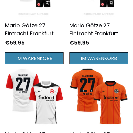
Mario Götze 27
Mario Götze 27
Eintracht Frankfurt
Eintracht Frankfurt
2024/25
2024/25
€59,95
€59,95
Heimausrüstung
Auswärtsausrüstung
Jugend - Komplett
Jugend - Komplett
IM WARENKORB
IM WARENKORB
Bedruckt - Weiß
Bedruckt - Schwarz