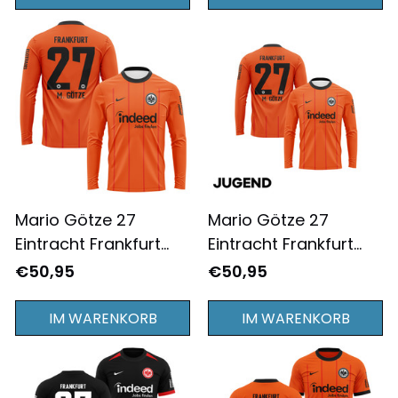
Bedruckt - Orange
Komplett Bedruckt -
Schwarz
Mario Götze 27
Mario Götze 27
Eintracht Frankfurt
Eintracht Frankfurt
2024/25
2024/25 Jugend
€50,95
€50,95
Ausweichtrikot
Ausweichtrikot
Langarm für Herren -
Langarm - Komplett
IM WARENKORB
IM WARENKORB
Komplett Bedruckt -
Bedruckt - Orange
Orange