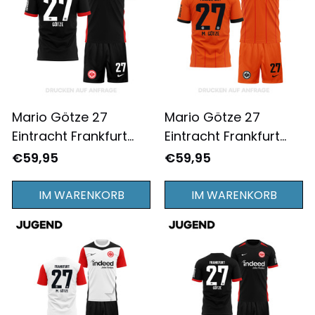
Mario Götze 27
Mario Götze 27
Eintracht Frankfurt
Eintracht Frankfurt
2024/25
2024/25 Ausweich
€59,95
€59,95
Auswärtsausrüstung
Ausrüstung für Herren
für Herren - Komplett
- Komplett Bedruckt -
IM WARENKORB
IM WARENKORB
Bedruckt - Schwarz
Orange