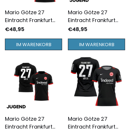
Mario Götze 27
Mario Götze 27
Eintracht Frankfurt
Eintracht Frankfurt
2024/25
2024/25 Heimtrikot
€48,95
€48,95
Auswärtstrikot für
Jugend - Komplett
Herren - Komplett
Bedruckt - Weiß
IM WARENKORB
IM WARENKORB
Bedruckt - Schwarz
Mario Götze 27
Mario Götze 27
Eintracht Frankfurt
Eintracht Frankfurt