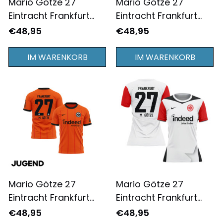
Mario Götze 27
Mario Götze 27
Eintracht Frankfurt
Eintracht Frankfurt
2024/25 Heimtrikot
2024/25
€48,95
€48,95
für Herren - Komplett
Ausweichtrikot für
Bedruckt - Weiß
Herren - Komplett
IM WARENKORB
IM WARENKORB
Bedruckt - Orange
Mario Götze 27
Mario Götze 27
Eintracht Frankfurt
Eintracht Frankfurt
2024/25
2024/25 Heimtrikot
€48,95
€48,95