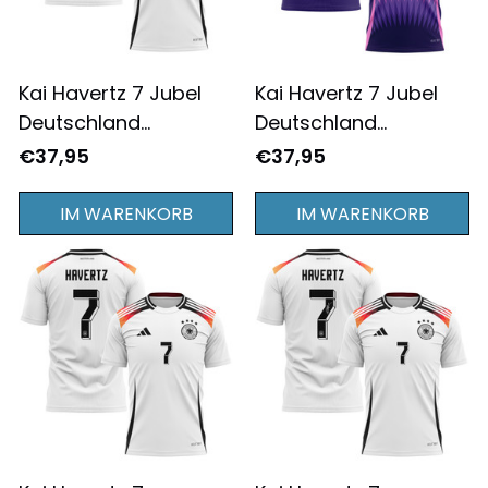
Kai Havertz 7 Jubel
Kai Havertz 7 Jubel
Deutschland
Deutschland
Nationalmannschaft
Nationalmannschaft
€37,95
€37,95
2024/25 Heimtrikots
2024/25
T-shirt Komplettdruck
Auswärtstrikot T-shirt
IM WARENKORB
IM WARENKORB
- Weiß
Komplettdruck - Rosa