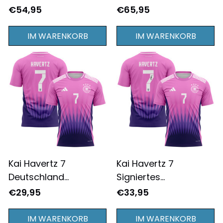
Heimtrikot für Frauen
Heimtrikot für Herren,
€54,95
€65,95
– Rot
langärmlig, Rot
IM WARENKORB
IM WARENKORB
Kai Havertz 7
Kai Havertz 7
Deutschland
Signiertes
Nationalmannschaft
Deutschland
€29,95
€33,95
2024/25
Nationalmannschaft
Auswärtstrikot T-shirt
2024/25
IM WARENKORB
IM WARENKORB