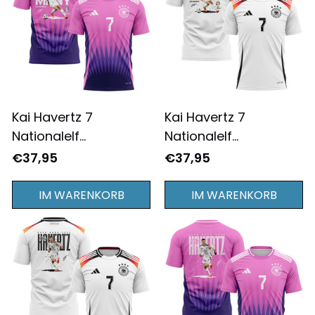
Kai Havertz 7
Kai Havertz 7
Nationalelf
Nationalelf
Deutschland
Deutschland
€37,95
€37,95
Nationalmannschaft
Nationalmannschaft
2024/25
2024/25 Heimtrikots
IM WARENKORB
IM WARENKORB
Auswärtstrikot T-shirt
T-shirt Komplettdruck
Komplettdruck - Rosa
- Weiß