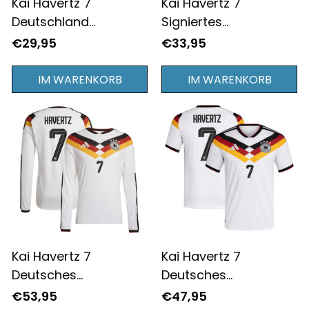
Kai Havertz 7
Kai Havertz 7
Deutschland
Signiertes
Nationalmannschaft
Deutschland
€29,95
€33,95
2024/25 Heimtrikots
Nationalmannschaft
T-shirt Komplettdruck
2024/25 Heimtrikots
IM WARENKORB
IM WARENKORB
- Weiß
T-shirt Komplettdruck
- Weiß
Kai Havertz 7
Kai Havertz 7
Deutsches
Deutsches
Nationaltrikot
Nationaltrikot 2026
€53,95
€47,95