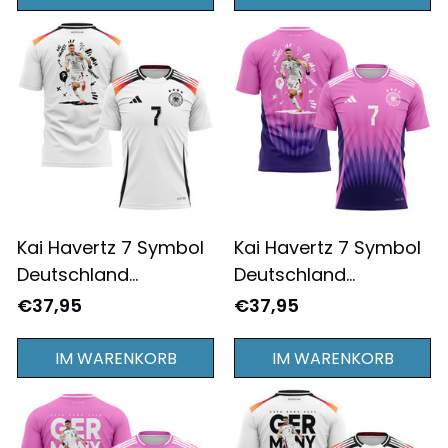
Komplettdruck - Rosa
Auswärtstrikot T-shirt
Komplettdruck - Rosa
Kai Havertz 7 Symbol
Kai Havertz 7 Symbol
Deutschland
Deutschland
Nationalmannschaft
Nationalmannschaft
€37,95
€37,95
2024/25 Heimtrikots
2024/25
T-shirt Komplettdruck
Auswärtstrikot T-shirt
IM WARENKORB
IM WARENKORB
- Weiß
Komplettdruck - Rosa