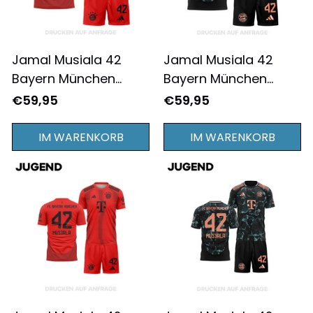
Jamal Musiala 42
Jamal Musiala 42
Bayern München
Bayern München
2024/25
2024/25
€59,95
€59,95
Heimausrüstung für
Auswärtsausrüstung
Herren - Komplett
für Herren - Komplett
IM WARENKORB
IM WARENKORB
Bedruckt - Rot
Bedruckt - Schwarz