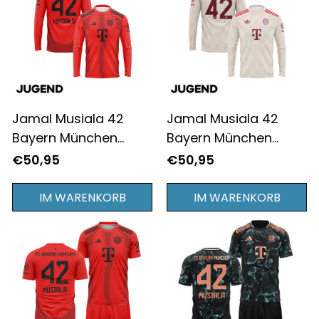
Jamal Musiala 42
Jamal Musiala 42
Bayern München
Bayern München
2024/25 Jugend
2024/25 Jugend
€50,95
€50,95
Heimtrikot Langarm -
Ausweichtrikot
Komplett Bedruckt -
Langarm - Komplett
IM WARENKORB
IM WARENKORB
Rot
Bedruckt - Creme