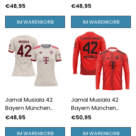
2024/25
2024/25 Heimtrikot
€48,95
€48,95
Ausweichtrikot
Damen - Komplett
Jugend - Komplett
Bedruckt - Rot
IM WARENKORB
IM WARENKORB
Bedruckt - Creme
Jamal Musiala 42
Jamal Musiala 42
Bayern München
Bayern München
2024/25
2024/25 Heimtrikot
€48,95
€50,95
Ausweichtrikot
Langarm für Herren -
Damen - Komplett
Komplett Bedruckt -
IM WARENKORB
IM WARENKORB