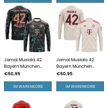
Bedruckt - Creme
Rot
Jamal Musiala 42
Jamal Musiala 42
Bayern München
Bayern München
2024/25
2024/25
€50,95
€50,95
Auswärtstrikot
Ausweichtrikot
Langarm für Herren -
Langarm für Herren -
IM WARENKORB
IM WARENKORB
Komplett Bedruckt -
Komplett Bedruckt -
Schwarz
Creme