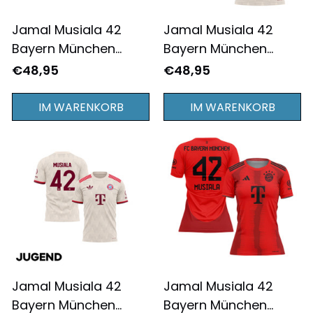
Jamal Musiala 42
Jamal Musiala 42
Bayern München
Bayern München
2024/25 Heimtrikot
2024/25
€48,95
€48,95
Jugend - Komplett
Ausweichtrikot für
Bedruckt - Rot
Herren - Komplett
IM WARENKORB
IM WARENKORB
Bedruckt - Creme
Jamal Musiala 42
Jamal Musiala 42
Bayern München
Bayern München