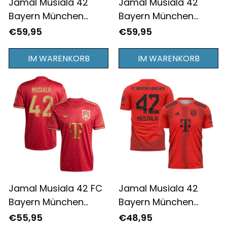
Jamal Musiala 42
Jamal Musiala 42
Bayern München
Bayern München
2024/25
2024/25
€59,95
€59,95
Heimausrüstung
Auswärtsausrüstung
Jugend - Komplett
Jugend - Komplett
IM WARENKORB
IM WARENKORB
Bedruckt - Rot
Bedruckt - Schwarz
Jamal Musiala 42 FC
Jamal Musiala 42
Bayern München
Bayern München
Jubiläumstrikot 125
2024/25 Heimtrikot
€55,95
€48,95