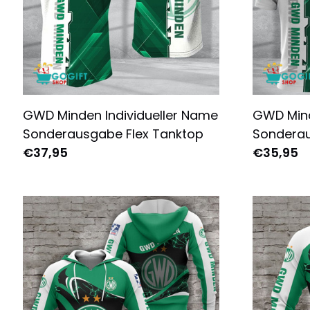
GWD Minden Individueller Name
GWD Mind
Sonderausgabe Flex Tanktop
Sonderau
€37,95
Shirt - K
€35,95