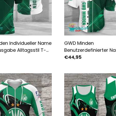
en Individueller Name
GWD Minden
sgabe Alltagsstil T-
Benutzerdefinierter N
omplett Bedruckt
Sonderausgabe Baseba
€44,95