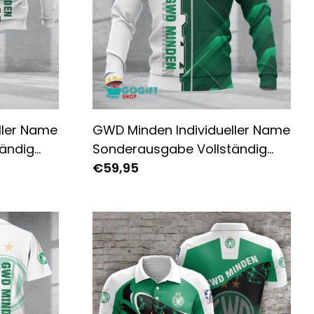
ller Name
GWD Minden Individueller Name
ändig
Sonderausgabe Vollständig
oodie
Bedruckter Reißverschluss-
€59,95
Hoodie