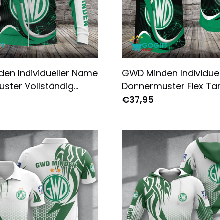
en Individueller Name
GWD Minden Individue
ster Vollständig
Donnermuster Flex Ta
er Reißverschluss-
€37,95