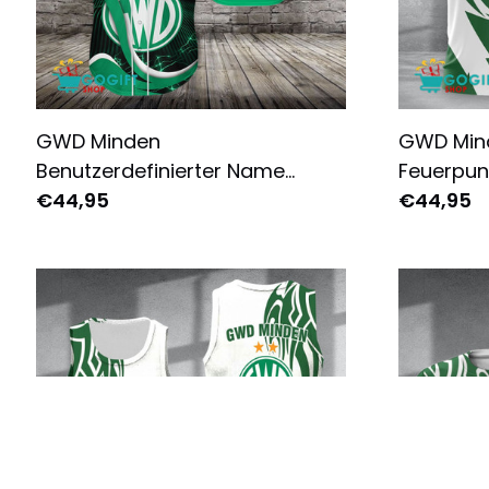
GWD Minden
GWD Mind
Benutzerdefinierter Name
Feuerpun
Donnermuster Baseball Trikot
€44,95
€44,95