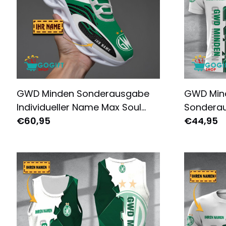
GWD Minden Sonderausgabe
GWD Mind
Individueller Name Max Soul
Sondera
Schuhe Turnschuhe
€60,95
€44,95