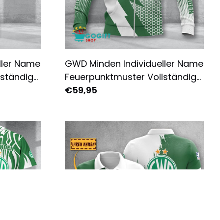
ller Name
GWD Minden Individueller Name
lständig
Feuerpunktmuster Vollständig
oodie
Bedruckter Reißverschluss-
€59,95
Hoodie