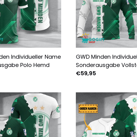
en Individueller Name
GWD Minden Individue
usgabe Polo Hemd
Sonderausgabe Vollst
Bedruckter Pullover-H
€59,95