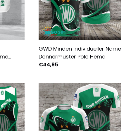
GWD Minden Individueller Name
ame
Donnermuster Polo Hemd
ll Trikot
€44,95