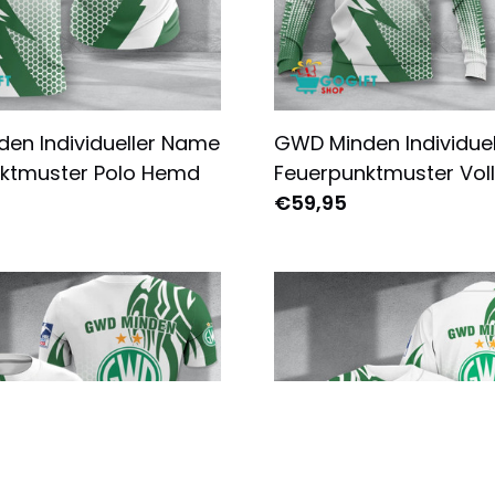
en Individueller Name
GWD Minden Individue
ktmuster Polo Hemd
Feuerpunktmuster Vol
Bedruckter Pullover-H
€59,95