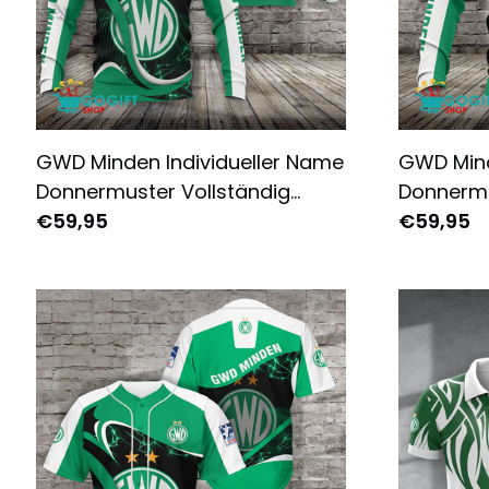
GWD Minden Individueller Name
GWD Mind
Donnermuster Vollständig
Donnermu
Bedruckter Pullover-Hoodie
€59,95
Bedruckt
€59,95
Hoodie