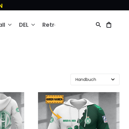
N
ll
DEL
Retro