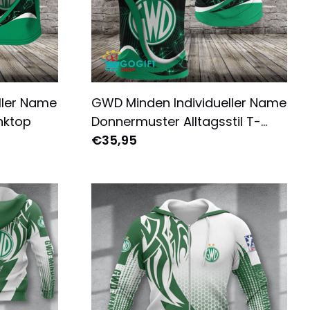
ller Name
GWD Minden Individueller Name
nktop
Donnermuster Alltagsstil T-
Shirt - Komplett Bedruckt
€35,95