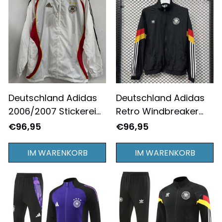
Deutschland Adidas
Deutschland Adidas
2006/2007 Stickerei
Retro Windbreaker
Retro Jacke - Weiß
Jacke - Schwarz
€96,95
€96,95
IM WARENKORB
IM WARENKORB