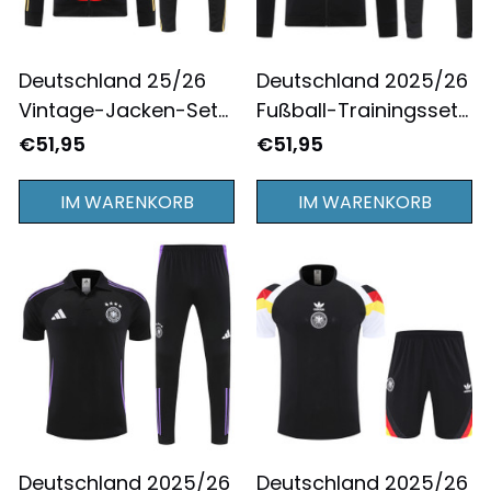
Deutschland 25/26
Deutschland 2025/26
Vintage-Jacken-Set
Fußball-Trainingsset
„Hymne“ Schwarz –
– Black Power, Eagle
€51,95
€51,95
Bold Heritage
Pride
IM WARENKORB
IM WARENKORB
Deutschland 2025/26
Deutschland 2025/26