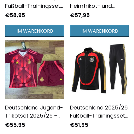
Fußball-Trainingsset
Heimtrikot- und
– Night Precision in
Shorts-Set –
€58,95
€57,95
Schwarz und Violett
Schwarz-weiße
Flaggenakzente
IM WARENKORB
IM WARENKORB
Deutschland Jugend-
Deutschland 2025/26
Trikotset 2025/26 –
Fußball-Trainingsset
Auffälliges rotes
– Black Fire mit
€55,95
€51,95
Auswärtstrikot
Golden Legacy