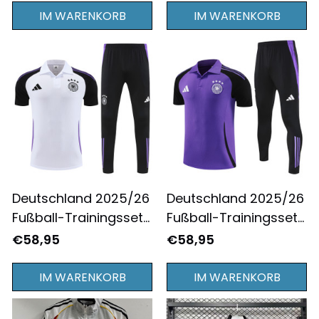
IM WARENKORB
IM WARENKORB
Deutschland 2025/26
Deutschland 2025/26
Fußball-Trainingsset
Fußball-Trainingsset
– Ice Precision in Weiß
– Violet Valor in
€58,95
€58,95
und Violett
Schwarz und Lila
IM WARENKORB
IM WARENKORB