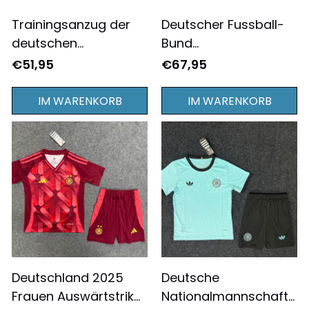
Trainingsanzug der
Deutscher Fussball-
deutschen
Bund
Fußballnationalmann
Trainingsanzüge
€51,95
€67,95
schaft mit
2024/25 Jacke mit
Hymnenmotiv, Größe
Halbreißverschluss -
IM WARENKORB
IM WARENKORB
24/25 – Schwarz
Herren, Weiß mit
Flaggenmuster
Deutschland 2025
Deutsche
Frauen Auswärtstrikot
Nationalmannschaft