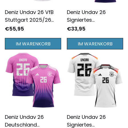
Deniz Undav 26 VfB
Deniz Undav 26
Stuttgart 2025/26
Signiertes
Heim Herren Trikot -
Deutschland
€55,95
€33,95
Weiß
Nationalmannschaft
2024/25
IM WARENKORB
IM WARENKORB
Auswärtstrikot T-shirt
Komplettdruck - Rosa
Deniz Undav 26
Deniz Undav 26
Deutschland
Signiertes