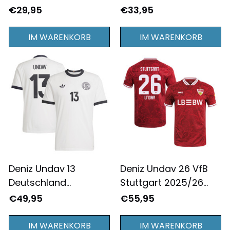
Nationalmannschaft
Deutschland
€29,95
€33,95
2024/25
Nationalmannschaft
Auswärtstrikot T-shirt
2024/25 Heimtrikots
IM WARENKORB
IM WARENKORB
Komplettdruck - Rosa
T-shirt Komplettdruck
- Weiß
Deniz Undav 13
Deniz Undav 26 VfB
Deutschland
Stuttgart 2025/26
Nationalmannschaft
Auswärtstrikot Herren
€49,95
€55,95
125. Jubiläum Herren
- Rot
Trikot - Weiß
IM WARENKORB
IM WARENKORB