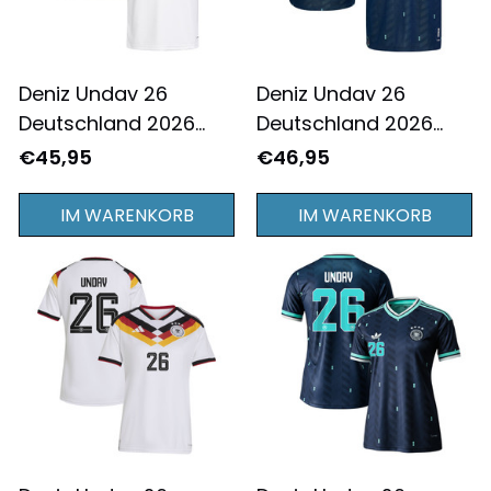
Deniz Undav 26
Deniz Undav 26
Deutschland 2026
Deutschland 2026
Jugend Heim Trikot -
Auswärts Trikot -
€45,95
€46,95
Weiß
Marineblau - Herren
IM WARENKORB
IM WARENKORB