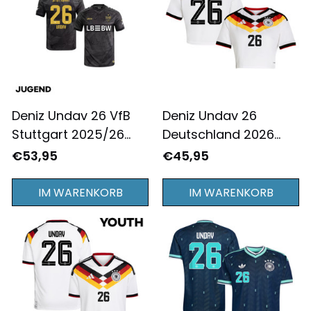
Deniz Undav 26 VfB
Deniz Undav 26
Stuttgart 2025/26
Deutschland 2026
JUGEND
Damen
€53,95
€45,95
Ausweichtrikot -
Kurzgeschnittenes
Schwarz
Heim Trikot - Weiß
IM WARENKORB
IM WARENKORB