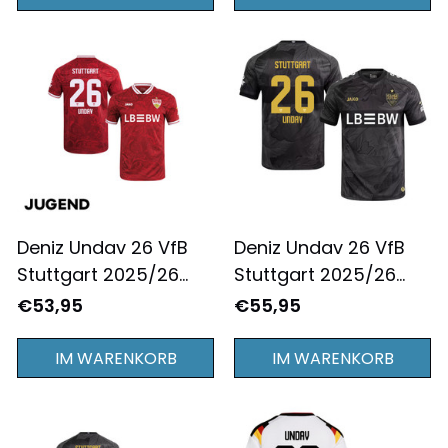
Deniz Undav 26 VfB
Deniz Undav 26 VfB
Stuttgart 2025/26
Stuttgart 2025/26
JUGEND
Ausweichtrikot Herren
€53,95
€55,95
Auswärtstrikot - Rot
- Schwarz
IM WARENKORB
IM WARENKORB