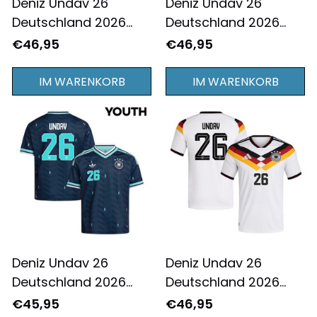
Deniz Undav 26
Deniz Undav 26
Deutschland 2026
Deutschland 2026
Damen Heim Trikot -
Damen Auswärts
€46,95
€46,95
Weiß
Trikot - Marineblau
IM WARENKORB
IM WARENKORB
Deniz Undav 26
Deniz Undav 26
Deutschland 2026
Deutschland 2026
Jugend Auswärts
Heim Trikot - Weiß -
€45,95
€46,95